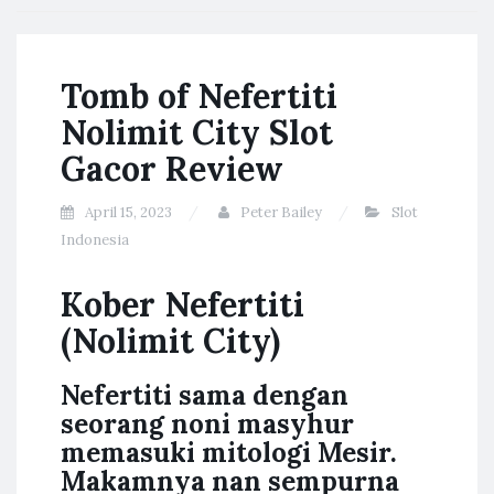
Tomb of Nefertiti
Nolimit City Slot
Gacor Review
April 15, 2023
Peter Bailey
Slot
Indonesia
Kober Nefertiti
(Nolimit City)
Nefertiti sama dengan
seorang noni masyhur
memasuki mitologi Mesir.
Makamnya nan sempurna