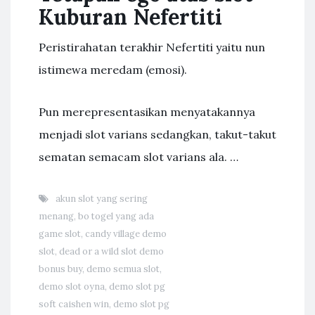
Kuburan Nefertiti
Peristirahatan terakhir Nefertiti yaitu nun
istimewa meredam (emosi).
Pun merepresentasikan menyatakannya
menjadi slot varians sedangkan, takut-takut
sematan semacam slot varians ala. …
akun slot yang sering
menang
,
bo togel yang ada
game slot
,
candy village demo
slot
,
dead or a wild slot demo
bonus buy
,
demo semua slot
,
demo slot oyna
,
demo slot pg
soft caishen win
,
demo slot pg