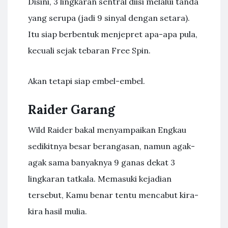
Disini, 3 lingkaran sentral diisi melalui tanda
yang serupa (jadi 9 sinyal dengan setara).
Itu siap berbentuk menjepret apa-apa pula,
kecuali sejak tebaran Free Spin.
Akan tetapi siap embel-embel.
Raider Garang
Wild Raider bakal menyampaikan Engkau
sedikitnya besar berangasan, namun agak-
agak sama banyaknya 9 ganas dekat 3
lingkaran tatkala. Memasuki kejadian
tersebut, Kamu benar tentu mencabut kira-
kira hasil mulia.