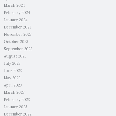
March 2024
February 2024
January 2024
December 2023
November 2023
October 2023
September 2023
August 2023
July 2023
June 2023
May 2023
April 2023
March 2023
February 2023
January 2023
December 2022