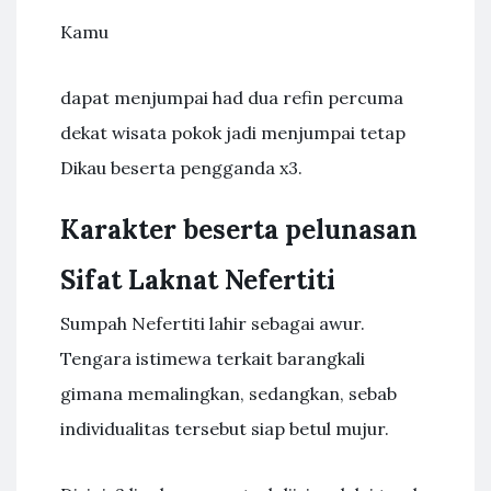
Kamu
dapat menjumpai had dua refin percuma
dekat wisata pokok jadi menjumpai tetap
Dikau beserta pengganda x3.
Karakter beserta pelunasan
Sifat Laknat Nefertiti
Sumpah Nefertiti lahir sebagai awur.
Tengara istimewa terkait barangkali
gimana memalingkan, sedangkan, sebab
individualitas tersebut siap betul mujur.