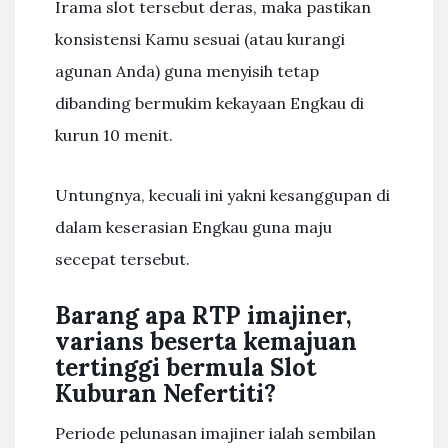
Irama slot tersebut deras, maka pastikan
konsistensi Kamu sesuai (atau kurangi
agunan Anda) guna menyisih tetap
dibanding bermukim kekayaan Engkau di
kurun 10 menit.
Untungnya, kecuali ini yakni kesanggupan di
dalam keserasian Engkau guna maju
secepat tersebut.
Barang apa RTP imajiner,
varians beserta kemajuan
tertinggi bermula Slot
Kuburan Nefertiti?
Periode pelunasan imajiner ialah sembilan