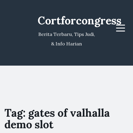
Cortforcongress
Menu
Berita Terbaru, Tips Judi,
& Info Harian
Tag:
gates of valhalla
demo slot