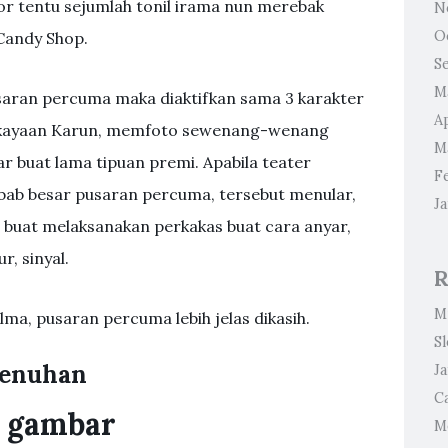
r tentu sejumlah tonil irama nun merebak
N
O
Candy Shop.
S
M
aran percuma maka diaktifkan sama 3 karakter
Ap
Kekayaan Karun, memfoto sewenang-wenang
M
r buat lama tipuan premi. Apabila teater
F
ebab besar pusaran percuma, tersebut menular,
J
n buat melaksanakan perkakas buat cara anyar,
, sinyal.
R
M
lma, pusaran percuma lebih jelas dikasih.
S
menuhan
J
Ca
u gambar
Me