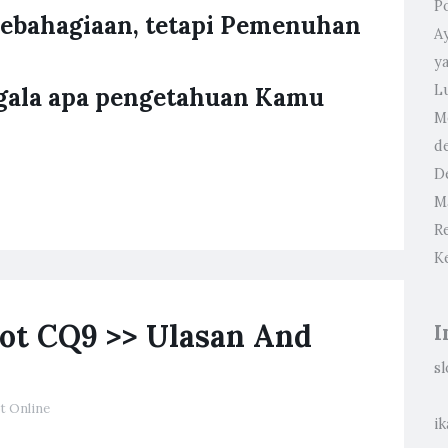
P
 Kebahagiaan, tetapi Pemenuhan
A
y
L
gala apa pengetahuan Kamu
M
d
D
M
R
K
lot CQ9 >> Ulasan And
I
sl
ot Online
ik