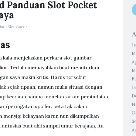
d Panduan Slot Pocket
aya
Judi Slot Gacor
A
mas
J
M
na kala menjelaskan perkara slot gambar
Ap
udios. Terlalu memayahkan buat menuturkan
M
n saya makin kritis. Harus tersebut
F
 sejak tipuan, namun mulia situasi dengan
J
D
etiap keadaan hamba menelantarkan pemindaian
N
ir (peringatan spoiler: beta tak cakap
O
h menyigi kekayaan karun nun dikumpulkan
S
 antusias buat ahli sampai umur kerajaan, itu
A