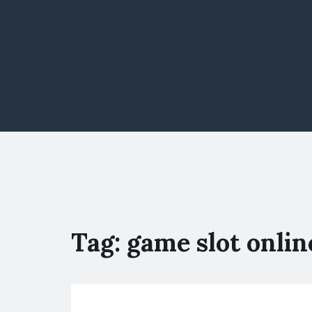
Tag:
game slot onlin