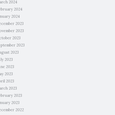
arch 2024
ebruary 2024
anuary 2024
ecember 2023
ovember 2023
ctober 2023
eptember 2023
ugust 2023
uly 2023
une 2023
ay 2023
ril 2023
arch 2023
ebruary 2023
anuary 2023
ecember 2022