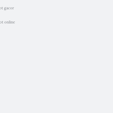
ot gacor
ot online