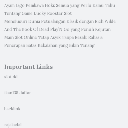
Ayam Jago Pembawa Hoki: Semua yang Perlu Kamu Tahu
Tentang Game Lucky Rooster Slot
Menelusuri Dunia Petualangan Klasik dengan Rich Wilde
And The Book Of Dead Play’N Go yang Penuh Kejutan
Main Slot Online Tetap Asyik Tanpa Resah: Rahasia
Penerapan Batas Kekalahan yang Bikin Tenang
Important Links
slot 4d
ikan138 daftar
backlink
rajakadal