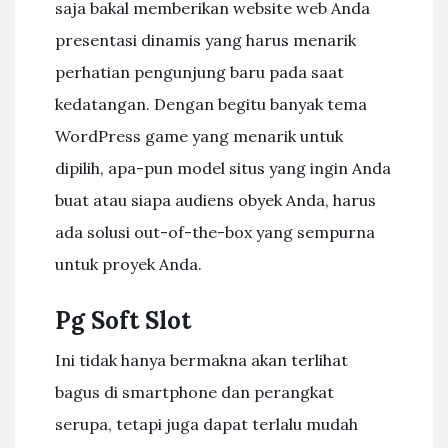
saja bakal memberikan website web Anda
presentasi dinamis yang harus menarik
perhatian pengunjung baru pada saat
kedatangan. Dengan begitu banyak tema
WordPress game yang menarik untuk
dipilih, apa-pun model situs yang ingin Anda
buat atau siapa audiens obyek Anda, harus
ada solusi out-of-the-box yang sempurna
untuk proyek Anda.
Pg Soft Slot
Ini tidak hanya bermakna akan terlihat
bagus di smartphone dan perangkat
serupa, tetapi juga dapat terlalu mudah