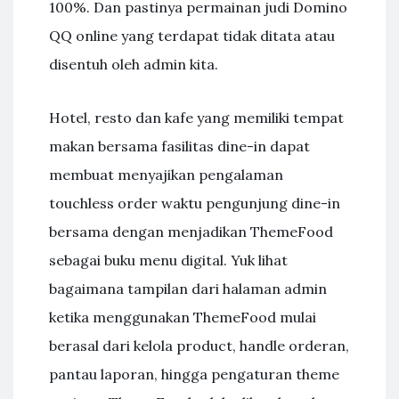
100%. Dan pastinya permainan judi Domino
QQ online yang terdapat tidak ditata atau
disentuh oleh admin kita.
Hotel, resto dan kafe yang memiliki tempat
makan bersama fasilitas dine-in dapat
membuat menyajikan pengalaman
touchless order waktu pengunjung dine-in
bersama dengan menjadikan ThemeFood
sebagai buku menu digital. Yuk lihat
bagaimana tampilan dari halaman admin
ketika menggunakan ThemeFood mulai
berasal dari kelola product, handle orderan,
pantau laporan, hingga pengaturan theme