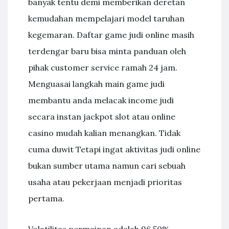
banyak tentu demi memberikan deretan
kemudahan mempelajari model taruhan
kegemaran. Daftar game judi online masih
terdengar baru bisa minta panduan oleh
pihak customer service ramah 24 jam.
Menguasai langkah main game judi
membantu anda melacak income judi
secara instan jackpot slot atau online
casino mudah kalian menangkan. Tidak
cuma duwit Tetapi ingat aktivitas judi online
bukan sumber utama namun cari sebuah
usaha atau pekerjaan menjadi prioritas
pertama.