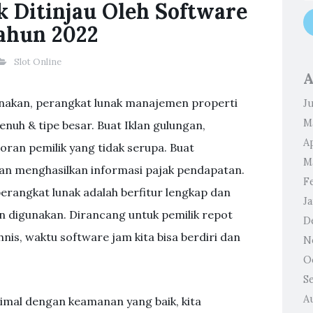
ik Ditinjau Oleh Software
ahun 2022
Slot Online
A
unakan, perangkat lunak manajemen properti
J
M
nuh & tipe besar. Buat Iklan gulungan,
Ap
ran pemilik yang tidak serupa. Buat
M
an menghasilkan informasi pajak pendapatan.
F
perangkat lunak adalah berfitur lengkap dan
J
 digunakan. Dirancang untuk pemilik repot
D
nis, waktu software jam kita bisa berdiri dan
N
O
S
A
mal dengan keamanan yang baik, kita