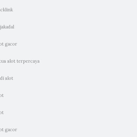
cklink
jakadal
ot gacor
tus slot terpercaya
di slot
ot
ot
ot gacor