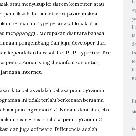
P
usak atau menyusup ke sistem komputer atau
A
i pemilik sah. Istilah ini merupakan makna
y
tikan bermacam type perangkat lunak atau
L
tau mengganggu. Merupakan diantara bahasa
M
kalangan pengembang dan juga developer dari
d
akan kependekan berasal dari PHP Hypertext Pre
D
M
asa pemrogaman yang dimanfaatkan untuk
R
jaringan internet.
K
akan kita bahas adalah bahasa pemrograman
ograman ini tidak terlalu berkenaan bersama
I
bahasa pemrograman C#. Namun demikian, bhs
sl
nakan basic – basic bahasa pemrograman C
si dan juga software. Differencia adalah
ik