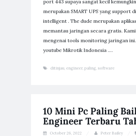
port 443 supaya sangat kecil kemungkin
merupakan SMART UPS yang support di
intelligent . The dude merupakan aplika
memantau jaringan secara gratis. Kami
mengenai tools monitoring jaringan ini.
youtube Mikrotik Indonesia .…
ditinjau
,
engineer
,
paling
,
software
10 Mini Pc Paling Ba
Engineer Terbaru Ta
October 26, 2022
Peter Bailey