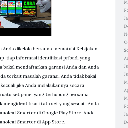
M
F
J
D
N
O
a Anda dikelola bersama mematuhi Kebijakan
S
ap-tiap informasi identifikasi pribadi yang
A
J
da bakal mendaftarkan garansi Anda dan Anda
J
a terkait masalah garansi. Anda tidak bakal
M
kecuali jika Anda melakukannya secara
Ap
ri satu set panel yang terhubung bersama
M
k mengidentifikasi tata set yang sesuai . Anda
F
anoleaf Smarter di Google Play Store. Anda
J
anoleaf Smarter di App Store.
D