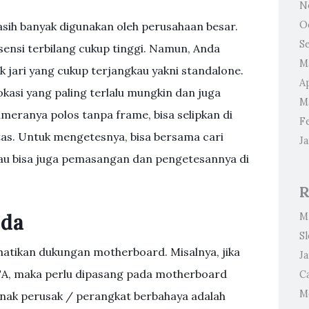
N
O
masih banyak digunakan oleh perusahaan besar.
S
bsensi terbilang cukup tinggi. Namun, Anda
M
 jari yang cukup terjangkau yakni standalone.
Ap
kasi yang paling terlalu mungkin dan juga
M
ameranya polos tanpa frame, bisa selipkan di
F
 atas. Untuk mengetesnya, bisa bersama cari
J
tau bisa juga pemasangan dan pengetesannya di
R
nda
M
S
atikan dukungan motherboard. Misalnya, jika
J
SATA, maka perlu dipasang pada motherboard
Ca
Me
lunak perusak / perangkat berbahaya adalah