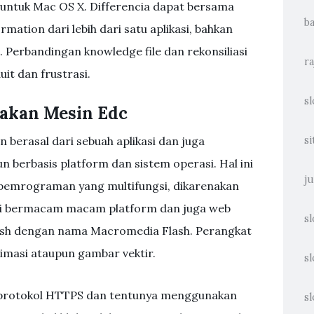
s untuk Mac OS X. Differencia dapat bersama
ba
ation dari lebih dari satu aplikasi, bahkan
 Perbandingan knowledge file dan rekonsiliasi
ra
it dan frustrasi.
sl
akan Mesin Edc
erasal dari sebuah aplikasi dan juga
si
n berbasis platform dan sistem operasi. Hal ini
ju
pemrograman yang multifungsi, dikarenakan
di bermacam macam platform dan juga web
sl
lash dengan nama Macromedia Flash. Perangkat
imasi ataupun gambar vektir.
sl
protokol HTTPS dan tentunya menggunakan
sl