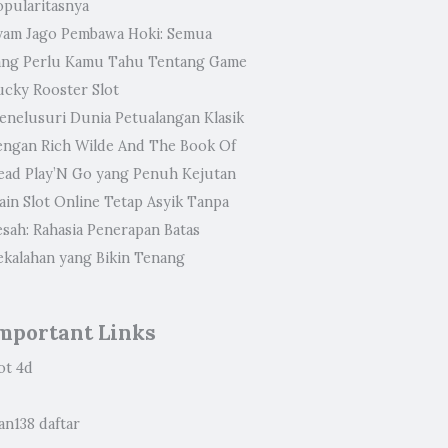
opularitasnya
yam Jago Pembawa Hoki: Semua
ang Perlu Kamu Tahu Tentang Game
ucky Rooster Slot
enelusuri Dunia Petualangan Klasik
engan Rich Wilde And The Book Of
ead Play’N Go yang Penuh Kejutan
ain Slot Online Tetap Asyik Tanpa
esah: Rahasia Penerapan Batas
ekalahan yang Bikin Tenang
mportant Links
ot 4d
an138 daftar