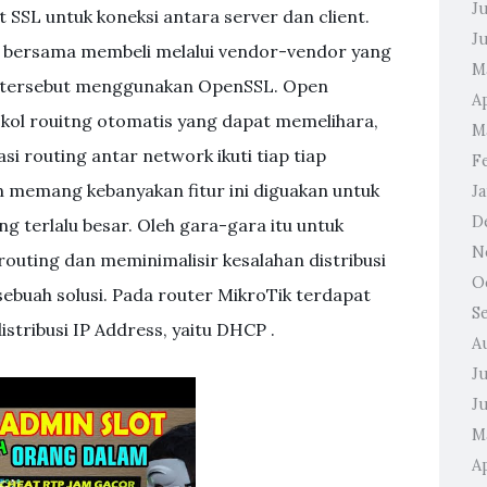
J
 SSL untuk koneksi antara server dan client.
J
tu bersama membeli melalui vendor-vendor yang
M
ikat tersebut menggunakan OpenSSL. Open
A
okol rouitng otomatis yang dapat memelihara,
M
i routing antar network ikuti tiap tiap
F
n memang kebanyakan fitur ini diguakan untuk
J
D
g terlalu besar. Oleh gara-gara itu untuk
N
ting dan meminimalisir kesalahan distribusi
O
sebuah solusi. Pada router MikroTik terdapat
S
stribusi IP Address, yaitu DHCP .
A
J
J
M
Ap