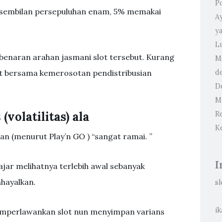
P
h sembilan persepuluhan enam, 5% memakai
A
y
L
naran arahan jasmani slot tersebut. Kurang
M
ut bersama kemerosotan pendistribusian
d
D
M
volatilitas) ala
R
K
n (menurut Play’n GO ) “sangat ramai. ”
I
ajar melihatnya terlebih awal sebanyak
hayalkan.
sl
ik
emperlawankan slot nun menyimpan varians