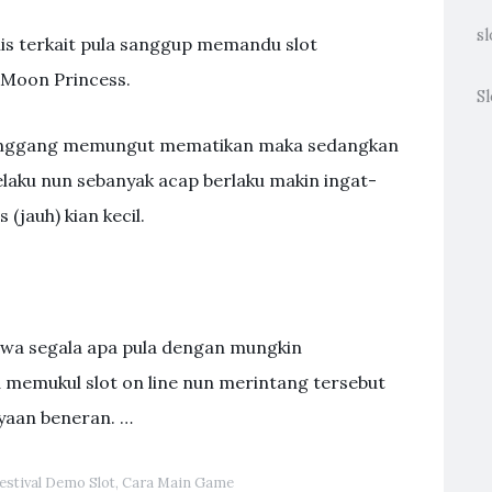
sl
nis terkait pula sanggup memandu slot
 Moon Princess.
Sl
a senggang memungut mematikan maka sedangkan
laku nun sebanyak acap berlaku makin ingat-
 (jauh) kian kecil.
wa segala apa pula dengan mungkin
 memukul slot on line nun merintang tersebut
yaan beneran. …
estival Demo Slot
,
Cara Main Game