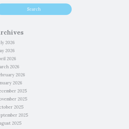
rchives
uly 2026
ay 2026
ril 2026
arch 2026
ebruary 2026
anuary 2026
ecember 2025
ovember 2025
ctober 2025
eptember 2025
ugust 2025