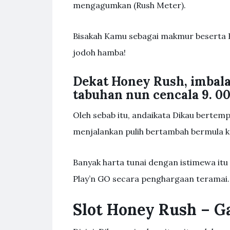
mengagumkan (Rush Meter).
Bisakah Kamu sebagai makmur beserta 
jodoh hamba!
Dekat Honey Rush, imbal
tabuhan nun cencala 9. 0
Oleh sebab itu, andaikata Dikau bertem
menjalankan pulih bertambah bermula 
Banyak harta tunai dengan istimewa itu
Play’n GO secara penghargaan teramai.
Slot Honey Rush – G