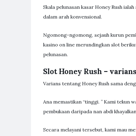
Skala pelunasan kasar Honey Rush iala
dalam arah konvensional.
Ngomong-ngomong, sejauh kurun pembe
kasino on line merundingkan slot berik
pelunasan.
Slot Honey Rush – varians (
Varians tentang Honey Rush sama denga
Ana memastikan “tinggi. ” Kami tekun w
pembukaan daripada nan abdi khayalkan
Secara melayani tersebut, kami mau m