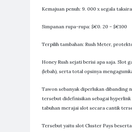
Kemajuan penuh: 9. 000 x segala taksira
Simpanan rupa-rupa: $€0. 20 – $€100
Terpilih tambahan: Rush Meter, protek
Honey Rush sejati berisi apa saja. Sl
(lebah), serta total opsinya mengagumk
Tawon sebanyak diperlukan dibanding n
tersebut didefinisikan sebagai hyperlin
tabuhan merajai slot secara cantik ters
Tersebut yaitu slot Cluster Pays beser