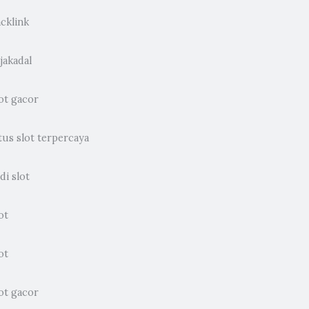
cklink
jakadal
ot gacor
tus slot terpercaya
di slot
ot
ot
ot gacor