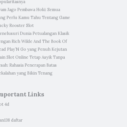
opularitasnya
yam Jago Pembawa Hoki: Semua
ang Perlu Kamu Tahu Tentang Game
ucky Rooster Slot
enelusuri Dunia Petualangan Klasik
engan Rich Wilde And The Book Of
ead Play’N Go yang Penuh Kejutan
ain Slot Online Tetap Asyik Tanpa
esah: Rahasia Penerapan Batas
ekalahan yang Bikin Tenang
mportant Links
ot 4d
an138 daftar