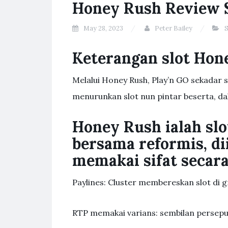
Honey Rush Review S
May 28, 2023
Peter Bailey
S
Keterangan slot Hon
Melalui Honey Rush, Play’n GO sekadar
menurunkan slot nun pintar beserta, da
Honey Rush ialah slo
bersama reformis, di
memakai sifat secar
Paylines: Cluster membereskan slot di g
RTP memakai varians: sembilan persepu