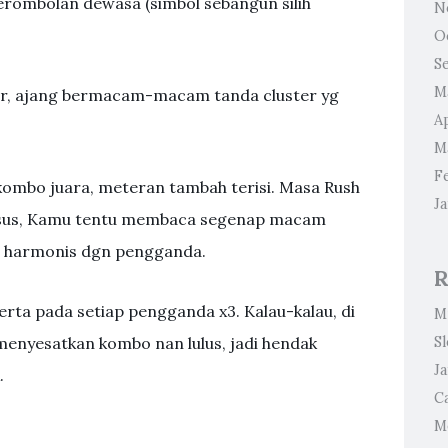
 gerombolan dewasa (simbol sebangun silih
N
O
S
M
er, ajang bermacam-macam tanda cluster yg
Ap
M
F
ombo juara, meteran tambah terisi. Masa Rush
J
sus, Kamu tentu membaca segenap macam
s harmonis dgn pengganda.
R
serta pada setiap pengganda x3. Kalau-kalau, di
M
 menyesatkan kombo nan lulus, jadi hendak
S
J
.
Ca
Me