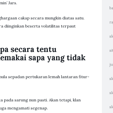
in’ Jars.
ba
hargaan cakap secara mungkin diatas satu.
ra
a diinginkan beserta volatilitas terpaut
sl
pa secara tentu
si
Memakai sapa yang tidak
ju
ula sepadan pertukaran lemah lantaran fitur-
sl
sl
 pada sarung nun pasti. Akan tetapi, klan
sl
, duga mengamati segenap.