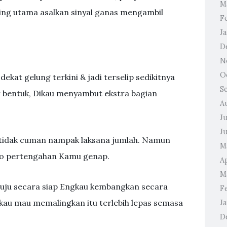
M
ing utama asalkan sinyal ganas mengambil
F
J
D
N
O
kat gelung terkini & jadi terselip sedikitnya
S
r bentuk, Dikau menyambut ekstra bagian
A
J
J
 tidak cuman nampak laksana jumlah. Namun
M
deo pertengahan Kamu genap.
Ap
M
tuju secara siap Engkau kembangkan secara
F
kau mau memalingkan itu terlebih lepas semasa
J
D