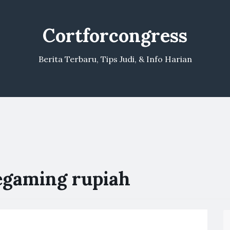
Cortforcongress
Berita Terbaru, Tips Judi, & Info Harian
egaming rupiah