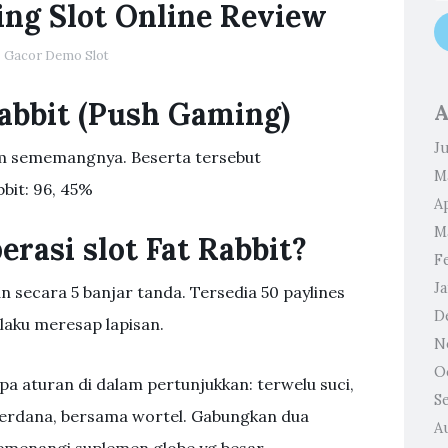
ing Slot Online Review
Gacor Demo Slot
abbit (Push Gaming)
A
J
am sememangnya. Beserta tersebut
M
bit: 96, 45%
Ap
M
rasi slot Fat Rabbit?
F
J
an secara 5 banjar tanda. Tersedia 50 paylines
D
rlaku meresap lapisan.
N
O
a aturan di dalam pertunjukkan: terwelu suci,
S
perdana, bersama wortel. Gabungkan dua
A