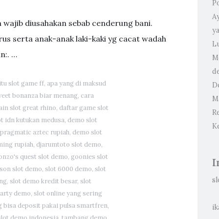
P
A
 wajib diusahakan sebab cenderung bani.
y
us serta anak-anak laki-kaki yg cacat wadah
L
n:. …
M
d
itu slot game ff
,
apa yang di maksud
D
sweet bonanza biar menang
,
cara
M
n slot great rhino
,
daftar game slot
R
t idn kutukan medusa
,
demo slot
K
 pragmatic aztec rupiah
,
demo slot
ming rupiah
,
djarumtoto slot demo
,
onzo's quest slot demo
,
goonies slot
I
yson slot demo
,
slot 6000 demo
,
slot
sl
ong
,
slot demo kredit besar
,
slot
 party demo
,
slot online yang sering
g bisa deposit pakai pulsa smartfren
,
ik
lot demo indonesia
,
tambang demo