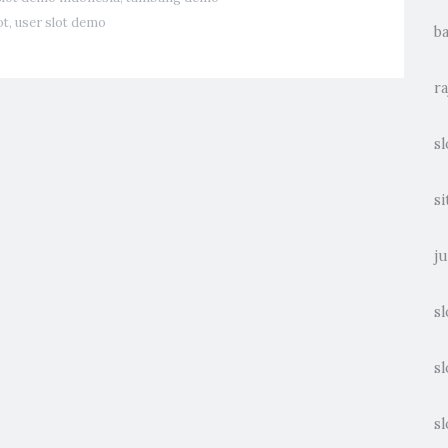
ot
,
user slot demo
ba
ra
sl
si
ju
sl
sl
sl