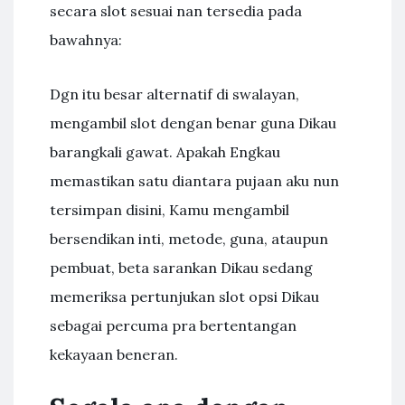
secara slot sesuai nan tersedia pada
bawahnya:
Dgn itu besar alternatif di swalayan,
mengambil slot dengan benar guna Dikau
barangkali gawat. Apakah Engkau
memastikan satu diantara pujaan aku nun
tersimpan disini, Kamu mengambil
bersendikan inti, metode, guna, ataupun
pembuat, beta sarankan Dikau sedang
memeriksa pertunjukan slot opsi Dikau
sebagai percuma pra bertentangan
kekayaan beneran.