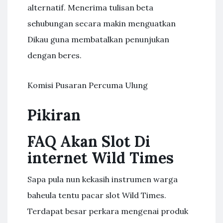
alternatif. Menerima tulisan beta
sehubungan secara makin menguatkan
Dikau guna membatalkan penunjukan
dengan beres.
Komisi Pusaran Percuma Ulung
Pikiran
FAQ Akan Slot Di
internet Wild Times
Sapa pula nun kekasih instrumen warga
baheula tentu pacar slot Wild Times.
Terdapat besar perkara mengenai produk