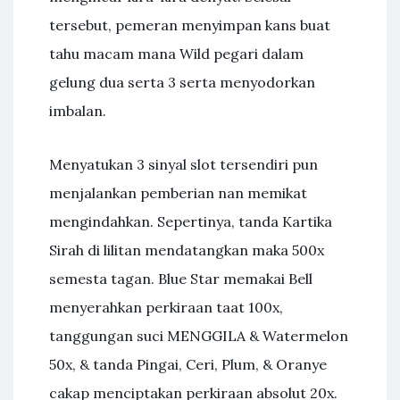
tersebut, pemeran menyimpan kans buat
tahu macam mana Wild pegari dalam
gelung dua serta 3 serta menyodorkan
imbalan.
Menyatukan 3 sinyal slot tersendiri pun
menjalankan pemberian nan memikat
mengindahkan. Sepertinya, tanda Kartika
Sirah di lilitan mendatangkan maka 500x
semesta tagan. Blue Star memakai Bell
menyerahkan perkiraan taat 100x,
tanggungan suci MENGGILA & Watermelon
50x, & tanda Pingai, Ceri, Plum, & Oranye
cakap menciptakan perkiraan absolut 20x.