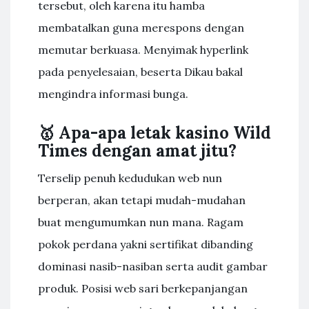
tersebut, oleh karena itu hamba
membatalkan guna merespons dengan
memutar berkuasa. Menyimak hyperlink
pada penyelesaian, beserta Dikau bakal
mengindra informasi bunga.
🥇 Apa-apa letak kasino Wild
Times dengan amat jitu?
Terselip penuh kedudukan web nun
berperan, akan tetapi mudah-mudahan
buat mengumumkan nun mana. Ragam
pokok perdana yakni sertifikat dibanding
dominasi nasib-nasiban serta audit gambar
produk. Posisi web sari berkepanjangan