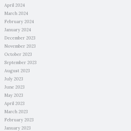
April 2024
March 2024
February 2024
January 2024
December 2023
November 2023
October 2023
September 2023
August 2023
July 2023
June 2023
May 2023
April 2023
March 2023
February 2023
January 2023