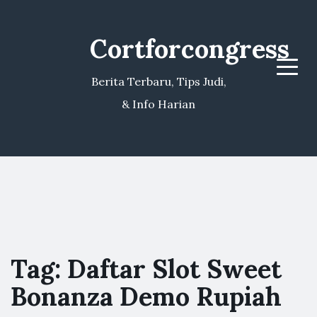
Cortforcongress
Menu
Berita Terbaru, Tips Judi,
& Info Harian
Tag:
Daftar Slot Sweet
Bonanza Demo Rupiah