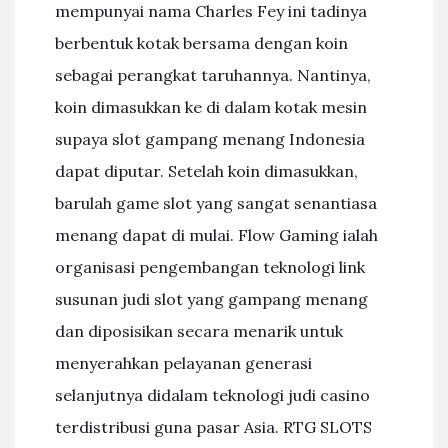
mempunyai nama Charles Fey ini tadinya
berbentuk kotak bersama dengan koin
sebagai perangkat taruhannya. Nantinya,
koin dimasukkan ke di dalam kotak mesin
supaya slot gampang menang Indonesia
dapat diputar. Setelah koin dimasukkan,
barulah game slot yang sangat senantiasa
menang dapat di mulai. Flow Gaming ialah
organisasi pengembangan teknologi link
susunan judi slot yang gampang menang
dan diposisikan secara menarik untuk
menyerahkan pelayanan generasi
selanjutnya didalam teknologi judi casino
terdistribusi guna pasar Asia. RTG SLOTS