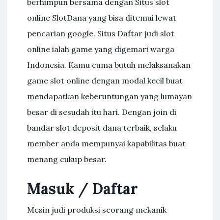
berhimpun bersama dengan Situs slot
online SlotDana yang bisa ditemui lewat
pencarian google. Situs Daftar judi slot
online ialah game yang digemari warga
Indonesia. Kamu cuma butuh melaksanakan
game slot online dengan modal kecil buat
mendapatkan keberuntungan yang lumayan
besar di sesudah itu hari. Dengan join di
bandar slot deposit dana terbaik, selaku
member anda mempunyai kapabilitas buat
menang cukup besar.
Masuk / Daftar
Mesin judi produksi seorang mekanik