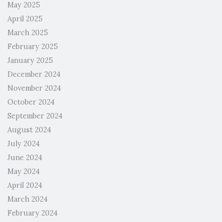
May 2025
April 2025
March 2025
February 2025
January 2025
December 2024
November 2024
October 2024
September 2024
August 2024
July 2024
June 2024
May 2024
April 2024
March 2024
February 2024