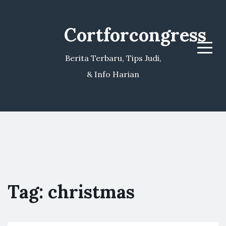
Cortforcongress
Menu
Berita Terbaru, Tips Judi,
& Info Harian
Tag:
christmas