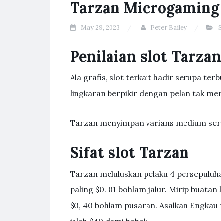
Tarzan Microgaming 
May 29, 2023
Peter Bailey
Penilaian slot Tarza
Ala grafis, slot terkait hadir serupa te
lingkaran berpikir dengan pelan tak me
Tarzan menyimpan varians medium ser
Sifat slot Tarzan
Tarzan meluluskan pelaku 4 persepuluha
paling $0. 01 bohlam jalur. Mirip buata
$0, 40 bohlam pusaran. Asalkan Engkau