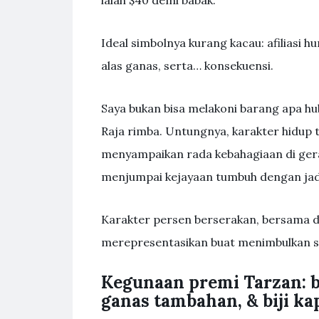
ialah $40 demi babak.
Ideal simbolnya kurang kacau: afiliasi h
alas ganas, serta… konsekuensi.
Saya bukan bisa melakoni barang apa 
Raja rimba. Untungnya, karakter hidup 
menyampaikan rada kebahagiaan di ger
menjumpai kejayaan tumbuh dengan jad
Karakter persen berserakan, bersama d
merepresentasikan buat menimbulkan si
Kegunaan premi Tarzan: 
ganas tambahan, & biji kap