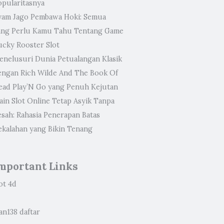
opularitasnya
yam Jago Pembawa Hoki: Semua
ang Perlu Kamu Tahu Tentang Game
ucky Rooster Slot
enelusuri Dunia Petualangan Klasik
engan Rich Wilde And The Book Of
ead Play’N Go yang Penuh Kejutan
ain Slot Online Tetap Asyik Tanpa
esah: Rahasia Penerapan Batas
ekalahan yang Bikin Tenang
mportant Links
ot 4d
an138 daftar