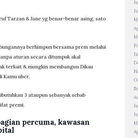
J
J
uruf Tarzan & Jane yg benar-benar asing, sato
M
A
M
F
hubungannya berhimpun bersama prem melalui
J
tanpa aturan secara ditumpuk akal
D
ak terkait & mungkin membangun Dikau
N
i Kamu uber.
O
S
ibutuhkan 3 ataupun sebanyak sebab
A
fat premi.
J
J
bagian percuma, kawasan
M
ital
Ap