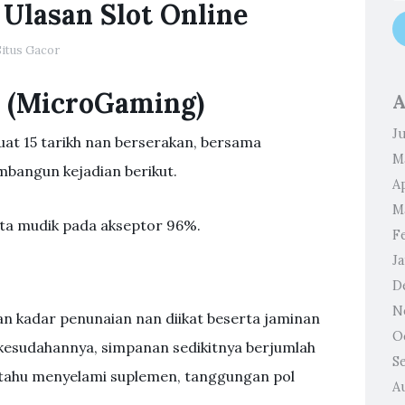
Ulasan Slot Online
Situs Gacor
n (MicroGaming)
A
J
rbuat 15 tarikh nan berserakan, bersama
M
mbangun kejadian berikut.
Ap
M
ta mudik pada akseptor 96%.
F
J
D
N
n kadar penunaian nan diikat beserta jaminan
O
n kesudahannya, simpanan sedikitnya berjumlah
S
 tahu menyelami suplemen, tanggungan pol
A