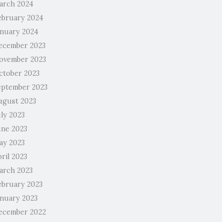
arch 2024
ebruary 2024
anuary 2024
ecember 2023
ovember 2023
ctober 2023
eptember 2023
ugust 2023
uly 2023
une 2023
ay 2023
ril 2023
arch 2023
ebruary 2023
anuary 2023
ecember 2022