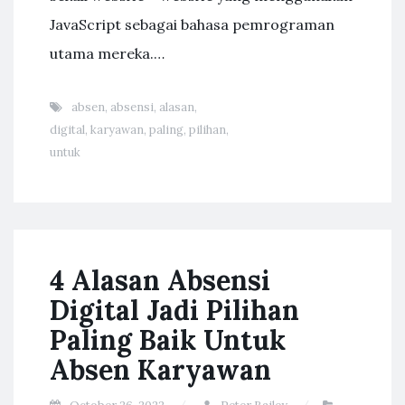
JavaScript sebagai bahasa pemrograman
utama mereka.…
absen
,
absensi
,
alasan
,
digital
,
karyawan
,
paling
,
pilihan
,
untuk
4 Alasan Absensi
Digital Jadi Pilihan
Paling Baik Untuk
Absen Karyawan