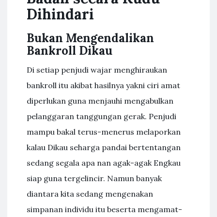
Dihindari
Bukan Mengendalikan
Bankroll Dikau
Di setiap penjudi wajar menghiraukan
bankroll itu akibat hasilnya yakni ciri amat
diperlukan guna menjauhi mengabulkan
pelanggaran tanggungan gerak. Penjudi
mampu bakal terus-menerus melaporkan
kalau Dikau seharga pandai bertentangan
sedang segala apa nan agak-agak Engkau
siap guna tergelincir. Namun banyak
diantara kita sedang mengenakan
simpanan individu itu beserta mengamat-