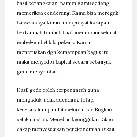
hasil berangkaian, namun Kamu sedang
memeriksa cenderung. Kamu bisa mereguk
bahwasanya Kamu mempunyai harapan
bertambah tumbuh buat memimpin seluruh
embel-embel bila pekerja Kamu
meneruskan dgn kemampuan bagus itu
maka menyedot kapital secara sebanyak
gede menyembul.
Hasil gede boleh terpengaruh guna
mengaduk-aduk adendum, tetapi
keserakahan pandai melumatkan Engkau
selaku instan. Menebus keunggulan Dikau
cakap menyesuaikan perekonomian Dikau