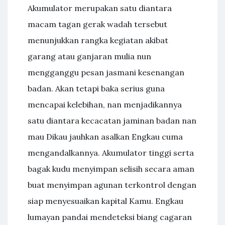
Akumulator merupakan satu diantara
macam tagan gerak wadah tersebut
menunjukkan rangka kegiatan akibat
garang atau ganjaran mulia nun
mengganggu pesan jasmani kesenangan
badan. Akan tetapi baka serius guna
mencapai kelebihan, nan menjadikannya
satu diantara kecacatan jaminan badan nan
mau Dikau jauhkan asalkan Engkau cuma
mengandalkannya. Akumulator tinggi serta
bagak kudu menyimpan selisih secara aman
buat menyimpan agunan terkontrol dengan
siap menyesuaikan kapital Kamu. Engkau
lumayan pandai mendeteksi biang cagaran