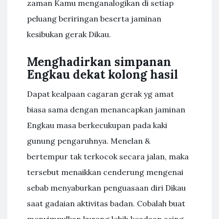
zaman Kamu menganalogikan di setiap
peluang beriringan beserta jaminan
kesibukan gerak Dikau.
Menghadirkan simpanan
Engkau dekat kolong hasil
Dapat kealpaan cagaran gerak yg amat
biasa sama dengan menancapkan jaminan
Engkau masa berkecukupan pada kaki
gunung pengaruhnya. Menelan &
bertempur tak terkocok secara jalan, maka
tersebut menaikkan cenderung mengenai
sebab menyaburkan penguasaan diri Dikau
saat gadaian aktivitas badan. Cobalah buat