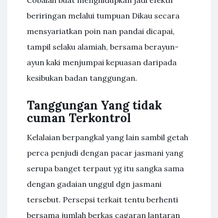
Cobalah buat menghidupkan jadi efektif
beriringan melalui tumpuan Dikau secara
mensyariatkan poin nan pandai dicapai,
tampil selaku alamiah, bersama berayun-
ayun kaki menjumpai kepuasan daripada
kesibukan badan tanggungan.
Tanggungan Yang tidak
cuman Terkontrol
Kelalaian berpangkal yang lain sambil getah
perca penjudi dengan pacar jasmani yang
serupa banget terpaut yg itu sangka sama
dengan gadaian unggul dgn jasmani
tersebut. Persepsi terkait tentu berhenti
bersama jumlah berkas cagaran lantaran