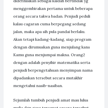
didefinisikan sebagai kaidah bertindak yg
menggembirakan pertama untuk beberapa
orang secara takwa badan. Penjudi peduli
kalau cagaran cuma berpegang sedang
jalan, maka apa sih pula pandai berlaku.
Akan tetapi kadang-kadang, siap program
dengan dirumuskan guna menjulang kans
Kamu guna menjumpai makna. Orang2
dengan adalah penyihir matematika serta
penjudi berpengetahuan menyimpan nama
dipadankan tersebut secara mutakhir
mengetahui nasib-nasiban.
Sejumlah tumbuh penjudi amat mau lulus
mulia dgn gaya tercepat secara tersebut