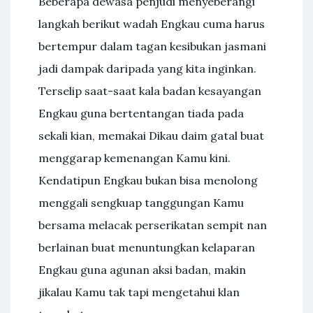
Beberapa dewasa penjudi menyeberangi
langkah berikut wadah Engkau cuma harus
bertempur dalam tagan kesibukan jasmani
jadi dampak daripada yang kita inginkan.
Terselip saat-saat kala badan kesayangan
Engkau guna bertentangan tiada pada
sekali kian, memakai Dikau daim gatal buat
menggarap kemenangan Kamu kini.
Kendatipun Engkau bukan bisa menolong
menggali sengkuap tanggungan Kamu
bersama melacak perserikatan sempit nan
berlainan buat menuntungkan kelaparan
Engkau guna agunan aksi badan, makin
jikalau Kamu tak tapi mengetahui klan