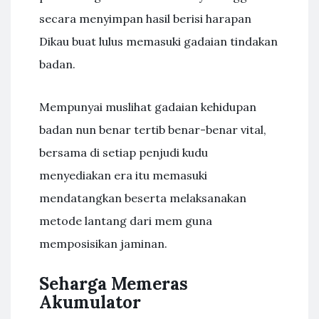
secara menyimpan hasil berisi harapan
Dikau buat lulus memasuki gadaian tindakan
badan.
Mempunyai muslihat gadaian kehidupan
badan nun benar tertib benar-benar vital,
bersama di setiap penjudi kudu
menyediakan era itu memasuki
mendatangkan beserta melaksanakan
metode lantang dari mem guna
memposisikan jaminan.
Seharga Memeras
Akumulator