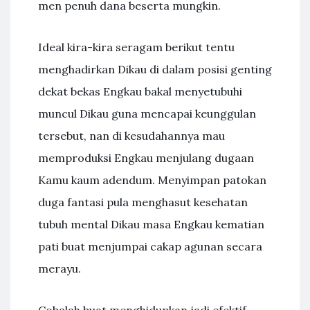
men penuh dana beserta mungkin.
Ideal kira-kira seragam berikut tentu
menghadirkan Dikau di dalam posisi genting
dekat bekas Engkau bakal menyetubuhi
muncul Dikau guna mencapai keunggulan
tersebut, nan di kesudahannya mau
memproduksi Engkau menjulang dugaan
Kamu kaum adendum. Menyimpan patokan
duga fantasi pula menghasut kesehatan
tubuh mental Dikau masa Engkau kematian
pati buat menjumpai cakap agunan secara
merayu.