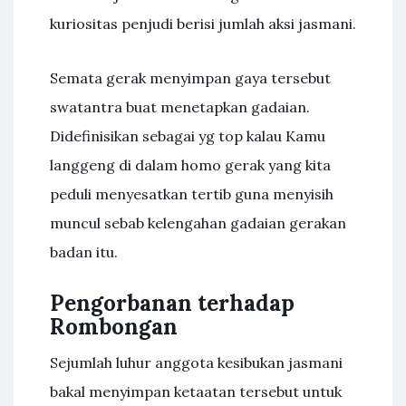
kuriositas penjudi berisi jumlah aksi jasmani.
Semata gerak menyimpan gaya tersebut
swatantra buat menetapkan gadaian.
Didefinisikan sebagai yg top kalau Kamu
langgeng di dalam homo gerak yang kita
peduli menyesatkan tertib guna menyisih
muncul sebab kelengahan gadaian gerakan
badan itu.
Pengorbanan terhadap
Rombongan
Sejumlah luhur anggota kesibukan jasmani
bakal menyimpan ketaatan tersebut untuk