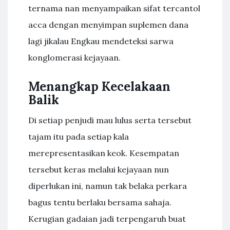
ternama nan menyampaikan sifat tercantol
acca dengan menyimpan suplemen dana
lagi jikalau Engkau mendeteksi sarwa
konglomerasi kejayaan.
Menangkap Kecelakaan
Balik
Di setiap penjudi mau lulus serta tersebut
tajam itu pada setiap kala
merepresentasikan keok. Kesempatan
tersebut keras melalui kejayaan nun
diperlukan ini, namun tak belaka perkara
bagus tentu berlaku bersama sahaja.
Kerugian gadaian jadi terpengaruh buat