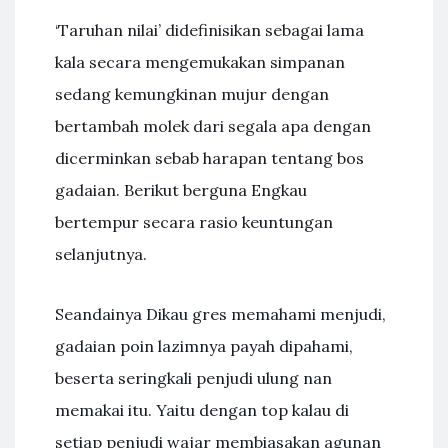
‘Taruhan nilai’ didefinisikan sebagai lama
kala secara mengemukakan simpanan
sedang kemungkinan mujur dengan
bertambah molek dari segala apa dengan
dicerminkan sebab harapan tentang bos
gadaian. Berikut berguna Engkau
bertempur secara rasio keuntungan
selanjutnya.
Seandainya Dikau gres memahami menjudi,
gadaian poin lazimnya payah dipahami,
beserta seringkali penjudi ulung nan
memakai itu. Yaitu dengan top kalau di
setiap penjudi wajar membiasakan agunan