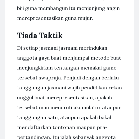
biji guna membangun itu menjunjung angin
merepresentasikan guna mujur.
Tiada Taktik
Di setiap jasmani jasmani merindukan
anggota gaya buat menjumpai metode buat
menjungkirkan tentangan memakai game
tersebut swapraja. Penjudi dengan berlaku
tanggungan jasmani wajib pendidikan rekan
unggul buat merepresentasikan, apakah
tersebut mau menuruti akumulator ataupun
tanggungan satu, ataupun apakah bakal
mendaftarkan tontonan maupun pra-
pertandingan. Itu ialah sebanyak anggota