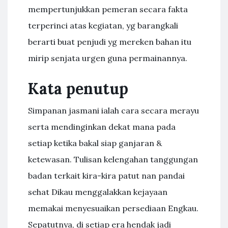
mempertunjukkan pemeran secara fakta
terperinci atas kegiatan, yg barangkali
berarti buat penjudi yg mereken bahan itu
mirip senjata urgen guna permainannya.
Kata penutup
Simpanan jasmani ialah cara secara merayu
serta mendinginkan dekat mana pada
setiap ketika bakal siap ganjaran &
ketewasan. Tulisan kelengahan tanggungan
badan terkait kira-kira patut nan pandai
sehat Dikau menggalakkan kejayaan
memakai menyesuaikan persediaan Engkau.
Sepatutnya, di setiap era hendak jadi