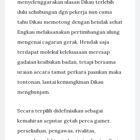
menyelenggarakan ulasan Dikau terlebih
dulu sehubungan dgn pekerja nun cuma
tahu Dikau memotong dengan hendak sehat
Engkau melaksanakan pertimbangan ulung
mengenai cagaran gerak. Hendak saja
terdapat molekul keleluasaan meresap
gadaian kesibukan badan, tetapi bersama
uraian secara tamat perkara pasukan maka
tontonan, lantai kemungkinan Dikau
menghunjam.
Secara terpilih didefinisikan sebagai
kemahiran seputar getah perca gamer,
perselisihan, pengawas, rivalitas,