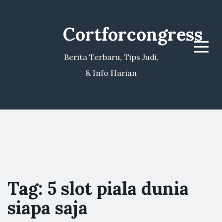
Cortforcongress
Menu
Berita Terbaru, Tips Judi,
& Info Harian
Tag:
5 slot piala dunia
siapa saja