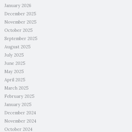
January 2026
December 2025
November 2025
October 2025
September 2025
August 2025
July 2025
June 2025
May 2025
April 2025
March 2025
February 2025
January 2025
December 2024
November 2024
October 2024