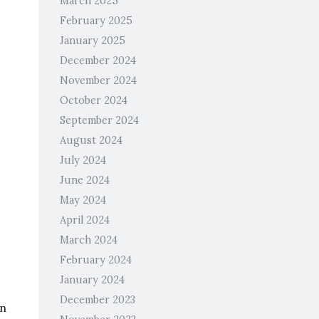
March 2025
February 2025
January 2025
December 2024
November 2024
October 2024
September 2024
August 2024
July 2024
June 2024
May 2024
April 2024
March 2024
February 2024
January 2024
December 2023
rn