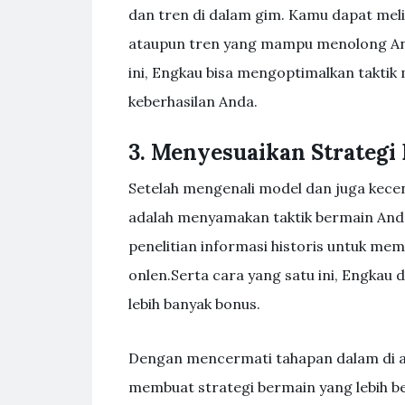
dan tren di dalam gim. Kamu dapat meli
ataupun tren yang mampu menolong An
ini, Engkau bisa mengoptimalkan takt
keberhasilan Anda.
3. Menyesuaikan Strategi
Setelah mengenali model dan juga kecend
adalah menyamakan taktik bermain And
penelitian informasi historis untuk me
onlen.Serta cara yang satu ini, Engkau
lebih banyak bonus.
Dengan mencermati tahapan dalam di a
membuat strategi bermain yang lebih be