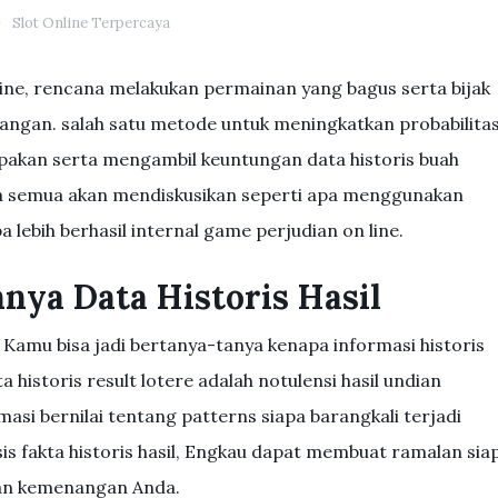
Slot Online Terpercaya
ine, rencana melakukan permainan yang bagus serta bijak
angan. salah satu metode untuk meningkatkan probabilita
upakan serta mengambil keuntungan data historis buah
 kita semua akan mendiskusikan seperti apa menggunakan
a lebih berhasil internal game perjudian on line.
ya Data Historis Hasil
 Kamu bisa jadi bertanya-tanya kenapa informasi historis
 historis result lotere adalah notulensi hasil undian
si bernilai tentang patterns siapa barangkali terjadi
s fakta historis hasil, Engkau dapat membuat ramalan sia
tan kemenangan Anda.