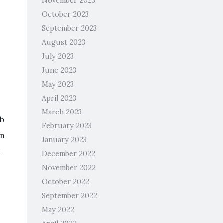
November 2023
October 2023
September 2023
August 2023
July 2023
June 2023
May 2023
April 2023
March 2023
ab
February 2023
an
January 2023
h
December 2022
November 2022
October 2022
September 2022
May 2022