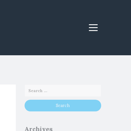
Menu
Archives