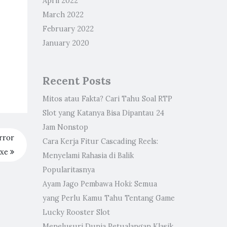
April 2022
March 2022
February 2022
January 2020
Recent Posts
Mitos atau Fakta? Cari Tahu Soal RTP
Slot yang Katanya Bisa Dipantau 24
Jam Nonstop
rror
Cara Kerja Fitur Cascading Reels:
uxe
Menyelami Rahasia di Balik
Popularitasnya
Ayam Jago Pembawa Hoki: Semua
yang Perlu Kamu Tahu Tentang Game
Lucky Rooster Slot
Menelusuri Dunia Petualangan Klasik