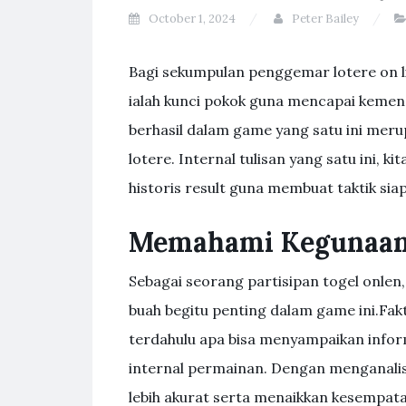
October 1, 2024
Peter Bailey
Bagi sekumpulan penggemar lotere on l
ialah kunci pokok guna mencapai kemen
berhasil dalam game yang satu ini mer
lotere. Internal tulisan yang satu ini,
historis result guna membuat taktik siap
Memahami Kegunaann
Sebagai seorang partisipan togel onlen,
buah begitu penting dalam game ini.Fakta
terdahulu apa bisa menyampaikan informa
internal permainan. Dengan menganalisi
lebih akurat serta menaikkan kesempa