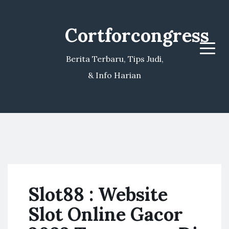
Cortforcongress
Menu
Berita Terbaru, Tips Judi,
& Info Harian
Slot88 : Website
Slot Online Gacor