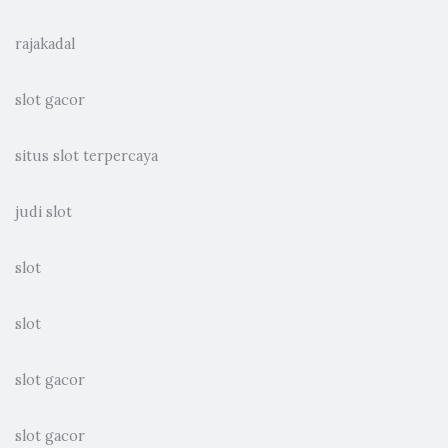
rajakadal
slot gacor
situs slot terpercaya
judi slot
slot
slot
slot gacor
slot gacor