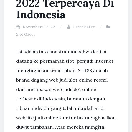
2022 Terpercaya Di
Indonesia
November 5, 2022
Peter Bailey
Slot Gacor
Ini adalah informasi umum bahwa ketika
datang ke permainan slot, penjudi internet
menginginkan kemudahan. Slot88 adalah
brand dagang web judi slot online resmi,
dan merupakan web judi slot online
terbesar di Indonesia, bersama dengan
ribuan individu yang telah mendaftar di
website judi online kami untuk menghasilkan
duwit tambahan. Atau mereka mungkin