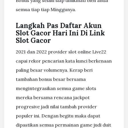
Bonus yang selalu siap dinikmati oleh anda
semua tiap tiap Minggunya.
Langkah Pas Daftar Akun
Slot Gacor Hari Ini Di Link
Slot Gacor
2021 dan 2022 provider slot online Live22
capai rekor pencarian kata kunci berkenaan
paling besar volumenya. Kerap beri
tambahan bonus besar bersama
mengintegrasikan semua game slots
mereka bersama rencana jackpot
progresive jadi nilai tambah provider
populer ini. Dengan begitu maka dapat
dipastikan semua permainan game judi duit