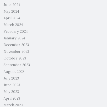
June 2024
May 2024
April 2024
March 2024
February 2024
January 2024
December 2023
November 2023
October 2023
September 2023
August 2023
July 2023
June 2023
May 2023
April 2023
March 2023