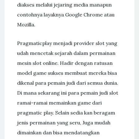
diakses melalui jejaring media manapun
contohnya layaknya Google Chrome atau
Mozilla.
Pragmaticplay menjadi provider slot yang
udah mencetak sejarah dalam permainan
mesin slot online. Hadir dengan ratusan
model game sukses membuat mereka bisa
dikenal para pemain judi dari semua dunia.
Di mana sekarang ini para pemain judi slot
ramai-ramai memainkan game dari
pragmatic play. Selain sedia kan beragam
jenis permainan yang seru, Juga mudah
dimainkan dan bisa mendatangkan