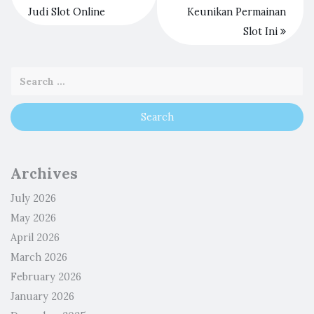
Judi Slot Online
Keunikan Permainan
Slot Ini
Archives
July 2026
May 2026
April 2026
March 2026
February 2026
January 2026