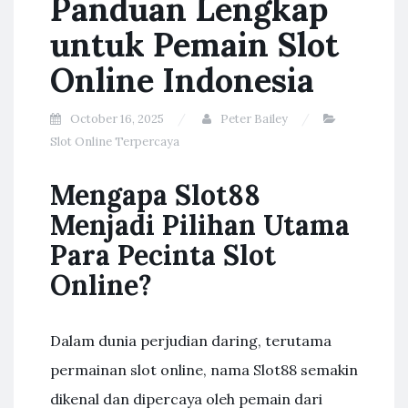
Panduan Lengkap
untuk Pemain Slot
Online Indonesia
October 16, 2025
Peter Bailey
Slot Online Terpercaya
Mengapa Slot88
Menjadi Pilihan Utama
Para Pecinta Slot
Online?
Dalam dunia perjudian daring, terutama
permainan slot online, nama Slot88 semakin
dikenal dan dipercaya oleh pemain dari