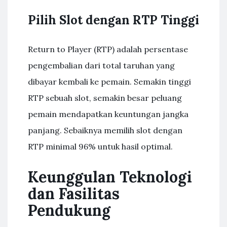
Pilih Slot dengan RTP Tinggi
Return to Player (RTP) adalah persentase
pengembalian dari total taruhan yang
dibayar kembali ke pemain. Semakin tinggi
RTP sebuah slot, semakin besar peluang
pemain mendapatkan keuntungan jangka
panjang. Sebaiknya memilih slot dengan
RTP minimal 96% untuk hasil optimal.
Keunggulan Teknologi
dan Fasilitas
Pendukung