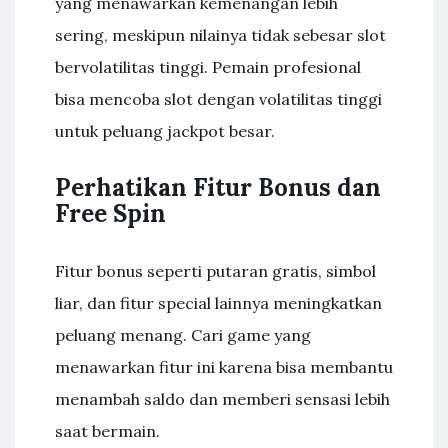
yang menawarkan kemenangan lebih
sering, meskipun nilainya tidak sebesar slot
bervolatilitas tinggi. Pemain profesional
bisa mencoba slot dengan volatilitas tinggi
untuk peluang jackpot besar.
Perhatikan Fitur Bonus dan
Free Spin
Fitur bonus seperti putaran gratis, simbol
liar, dan fitur special lainnya meningkatkan
peluang menang. Cari game yang
menawarkan fitur ini karena bisa membantu
menambah saldo dan memberi sensasi lebih
saat bermain.