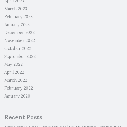
April 2023
March 2023
February 2023
January 2023
December 2022
November 2022
October 2022
September 2022
May 2022
April 2022
March 2022
February 2022
January 2020
Recent Posts