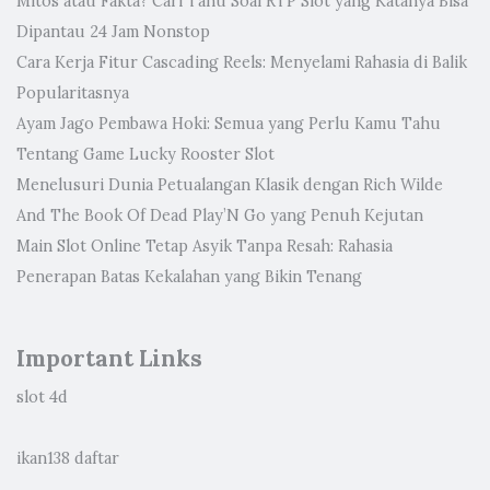
Mitos atau Fakta? Cari Tahu Soal RTP Slot yang Katanya Bisa
Dipantau 24 Jam Nonstop
Cara Kerja Fitur Cascading Reels: Menyelami Rahasia di Balik
Popularitasnya
Ayam Jago Pembawa Hoki: Semua yang Perlu Kamu Tahu
Tentang Game Lucky Rooster Slot
Menelusuri Dunia Petualangan Klasik dengan Rich Wilde
And The Book Of Dead Play’N Go yang Penuh Kejutan
Main Slot Online Tetap Asyik Tanpa Resah: Rahasia
Penerapan Batas Kekalahan yang Bikin Tenang
Important Links
slot 4d
ikan138 daftar