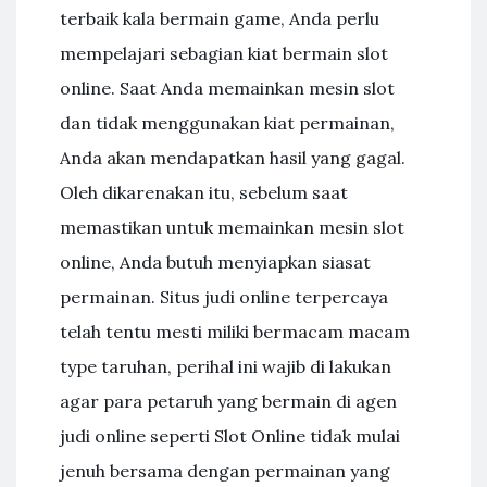
terbaik kala bermain game, Anda perlu
mempelajari sebagian kiat bermain slot
online. Saat Anda memainkan mesin slot
dan tidak menggunakan kiat permainan,
Anda akan mendapatkan hasil yang gagal.
Oleh dikarenakan itu, sebelum saat
memastikan untuk memainkan mesin slot
online, Anda butuh menyiapkan siasat
permainan. Situs judi online terpercaya
telah tentu mesti miliki bermacam macam
type taruhan, perihal ini wajib di lakukan
agar para petaruh yang bermain di agen
judi online seperti Slot Online tidak mulai
jenuh bersama dengan permainan yang