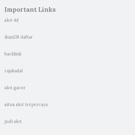
Important Links
slot 4d
ikan138 daftar
backlink
rajakadal
slot gacor
situs slot terpercaya
judi slot