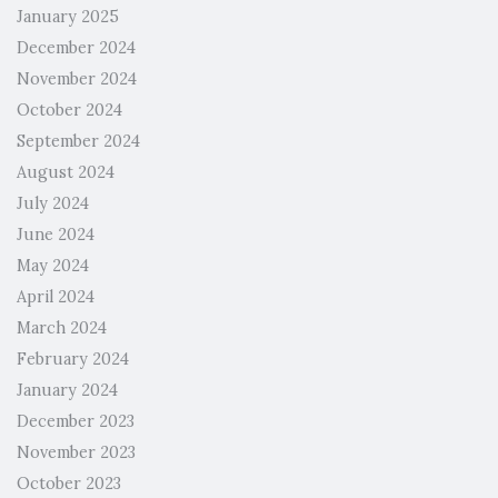
January 2025
December 2024
November 2024
October 2024
September 2024
August 2024
July 2024
June 2024
May 2024
April 2024
March 2024
February 2024
January 2024
December 2023
November 2023
October 2023