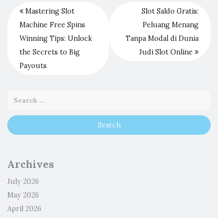
Mastering Slot
Slot Saldo Gratis:
Machine Free Spins
Peluang Menang
Winning Tips: Unlock
Tanpa Modal di Dunia
the Secrets to Big
Judi Slot Online
Payouts
Archives
July 2026
May 2026
April 2026