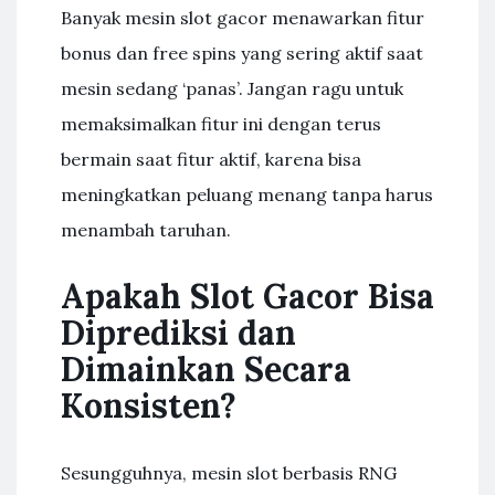
Banyak mesin slot gacor menawarkan fitur
bonus dan free spins yang sering aktif saat
mesin sedang ‘panas’. Jangan ragu untuk
memaksimalkan fitur ini dengan terus
bermain saat fitur aktif, karena bisa
meningkatkan peluang menang tanpa harus
menambah taruhan.
Apakah Slot Gacor Bisa
Diprediksi dan
Dimainkan Secara
Konsisten?
Sesungguhnya, mesin slot berbasis RNG