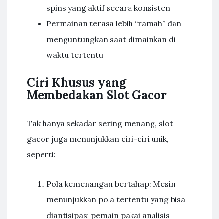
spins yang aktif secara konsisten
Permainan terasa lebih “ramah” dan
menguntungkan saat dimainkan di
waktu tertentu
Ciri Khusus yang
Membedakan Slot Gacor
Tak hanya sekadar sering menang, slot
gacor juga menunjukkan ciri-ciri unik,
seperti:
Pola kemenangan bertahap: Mesin
menunjukkan pola tertentu yang bisa
diantisipasi pemain pakai analisis