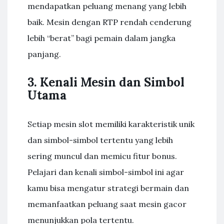
mendapatkan peluang menang yang lebih
baik. Mesin dengan RTP rendah cenderung
lebih “berat” bagi pemain dalam jangka
panjang.
3. Kenali Mesin dan Simbol
Utama
Setiap mesin slot memiliki karakteristik unik
dan simbol-simbol tertentu yang lebih
sering muncul dan memicu fitur bonus.
Pelajari dan kenali simbol-simbol ini agar
kamu bisa mengatur strategi bermain dan
memanfaatkan peluang saat mesin gacor
menunjukkan pola tertentu.