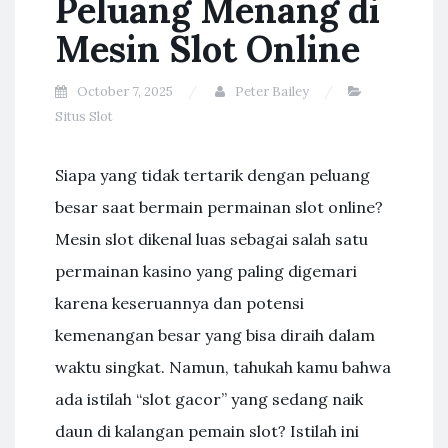
Peluang Menang di
Mesin Slot Online
October 7, 2025
Peter Bailey
Situs Slot
Siapa yang tidak tertarik dengan peluang
besar saat bermain permainan slot online?
Mesin slot dikenal luas sebagai salah satu
permainan kasino yang paling digemari
karena keseruannya dan potensi
kemenangan besar yang bisa diraih dalam
waktu singkat. Namun, tahukah kamu bahwa
ada istilah “slot gacor” yang sedang naik
daun di kalangan pemain slot? Istilah ini