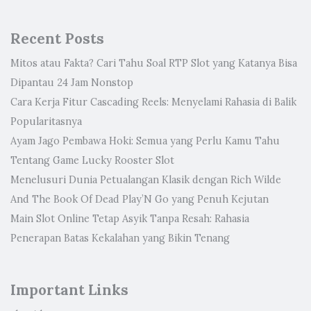
Recent Posts
Mitos atau Fakta? Cari Tahu Soal RTP Slot yang Katanya Bisa
Dipantau 24 Jam Nonstop
Cara Kerja Fitur Cascading Reels: Menyelami Rahasia di Balik
Popularitasnya
Ayam Jago Pembawa Hoki: Semua yang Perlu Kamu Tahu
Tentang Game Lucky Rooster Slot
Menelusuri Dunia Petualangan Klasik dengan Rich Wilde
And The Book Of Dead Play’N Go yang Penuh Kejutan
Main Slot Online Tetap Asyik Tanpa Resah: Rahasia
Penerapan Batas Kekalahan yang Bikin Tenang
Important Links