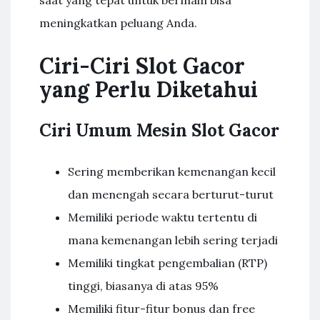
saat yang tepat untuk bermain bisa
meningkatkan peluang Anda.
Ciri-Ciri Slot Gacor
yang Perlu Diketahui
Ciri Umum Mesin Slot Gacor
Sering memberikan kemenangan kecil
dan menengah secara berturut-turut
Memiliki periode waktu tertentu di
mana kemenangan lebih sering terjadi
Memiliki tingkat pengembalian (RTP)
tinggi, biasanya di atas 95%
Memiliki fitur-fitur bonus dan free