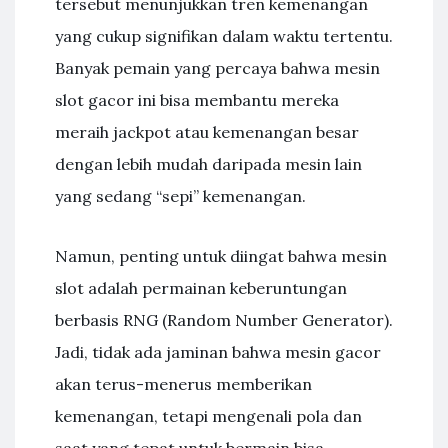
tersebut menunjukkan tren kemenangan
yang cukup signifikan dalam waktu tertentu.
Banyak pemain yang percaya bahwa mesin
slot gacor ini bisa membantu mereka
meraih jackpot atau kemenangan besar
dengan lebih mudah daripada mesin lain
yang sedang “sepi” kemenangan.
Namun, penting untuk diingat bahwa mesin
slot adalah permainan keberuntungan
berbasis RNG (Random Number Generator).
Jadi, tidak ada jaminan bahwa mesin gacor
akan terus-menerus memberikan
kemenangan, tetapi mengenali pola dan