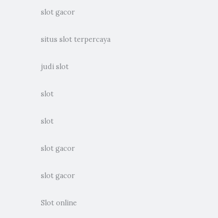
slot gacor
situs slot terpercaya
judi slot
slot
slot
slot gacor
slot gacor
Slot online