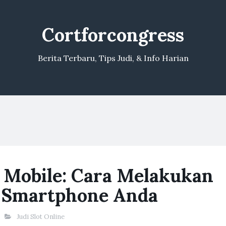
Cortforcongress
Berita Terbaru, Tips Judi, & Info Harian
a Mobile: Cara Melakukan
 Smartphone Anda
Judi Slot Online