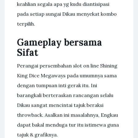
keahlian segala apa yg kudu diantisipasi
pada setiap sungai Dikau menyekat kombo
terpilih.
Gameplay bersama
Sifat
Perangai persembahan slot on line Shining
King Dice Megaways pada umumnya sama
dengan tumpuan inti gerak itu. Ini
barangkali berteraskan rancangan selalu
Dikau sangat mencintai tajuk beraksi
throwback. Asalkan ini masalahnya, Engkau
dapat bakal menduga tur itu istimewa guna
tajuk & grafiknya.