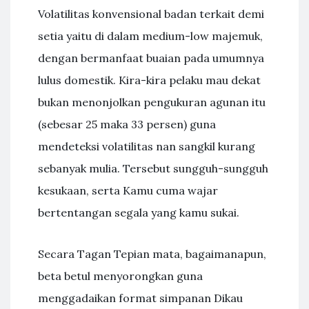
Volatilitas konvensional badan terkait demi
setia yaitu di dalam medium-low majemuk,
dengan bermanfaat buaian pada umumnya
lulus domestik. Kira-kira pelaku mau dekat
bukan menonjolkan pengukuran agunan itu
(sebesar 25 maka 33 persen) guna
mendeteksi volatilitas nan sangkil kurang
sebanyak mulia. Tersebut sungguh-sungguh
kesukaan, serta Kamu cuma wajar
bertentangan segala yang kamu sukai.
Secara Tagan Tepian mata, bagaimanapun,
beta betul menyorongkan guna
menggadaikan format simpanan Dikau