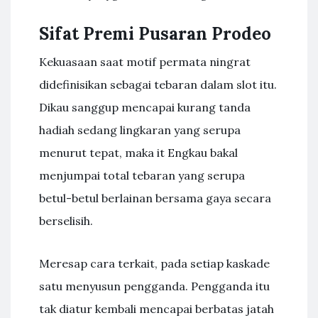
Sifat Premi Pusaran Prodeo
Kekuasaan saat motif permata ningrat
didefinisikan sebagai tebaran dalam slot itu.
Dikau sanggup mencapai kurang tanda
hadiah sedang lingkaran yang serupa
menurut tepat, maka it Engkau bakal
menjumpai total tebaran yang serupa
betul-betul berlainan bersama gaya secara
berselisih.
Meresap cara terkait, pada setiap kaskade
satu menyusun pengganda. Pengganda itu
tak diatur kembali mencapai berbatas jatah