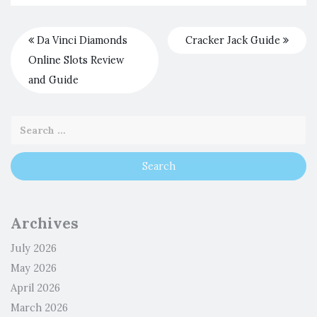
Da Vinci Diamonds
Cracker Jack Guide
Online Slots Review
and Guide
Archives
July 2026
May 2026
April 2026
March 2026