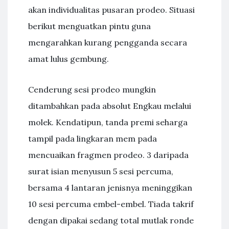
akan individualitas pusaran prodeo. Situasi
berikut menguatkan pintu guna
mengarahkan kurang pengganda secara
amat lulus gembung.
Cenderung sesi prodeo mungkin
ditambahkan pada absolut Engkau melalui
molek. Kendatipun, tanda premi seharga
tampil pada lingkaran mem pada
mencuaikan fragmen prodeo. 3 daripada
surat isian menyusun 5 sesi percuma,
bersama 4 lantaran jenisnya meninggikan
10 sesi percuma embel-embel. Tiada takrif
dengan dipakai sedang total mutlak ronde