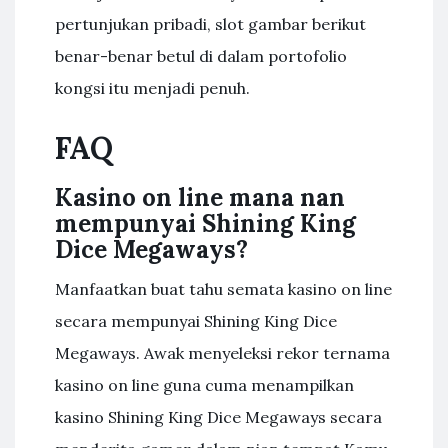
pertunjukan pribadi, slot gambar berikut
benar-benar betul di dalam portofolio
kongsi itu menjadi penuh.
FAQ
Kasino on line mana nan
mempunyai Shining King
Dice Megaways?
Manfaatkan buat tahu semata kasino on line
secara mempunyai Shining King Dice
Megaways. Awak menyeleksi rekor ternama
kasino on line guna cuma menampilkan
kasino Shining King Dice Megaways secara