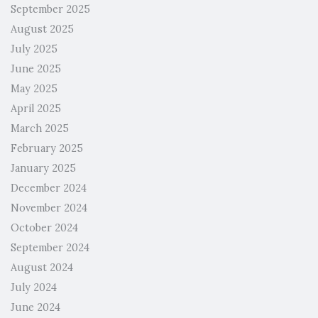
September 2025
August 2025
July 2025
June 2025
May 2025
April 2025
March 2025
February 2025
January 2025
December 2024
November 2024
October 2024
September 2024
August 2024
July 2024
June 2024