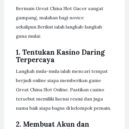
Bermain Great China Slot Gacor sangat
gampang, malahan bagi novice
sekalipun.Berikut ialah langkah-langkah
guna mulai:
1. Tentukan Kasino Daring
Terpercaya
Langkah mula-mula ialah mencari tempat
berjudi online siapa memberikan game
Great China Slot Online. Pastikan casino
tersebut memiliki lisensi resmi dan juga
nama baik siapa bagus di kelompok pemain.
2. Membuat Akun dan