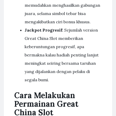
memudahkan menghasilkan gabungan
juara, selama simbol tebar bisa
mengakibatkan ciri bonus khusus.
Jackpot Progresif:
Sejumlah version
Great China Slot memberikan
keberuntungan progresif, apa
bermakna kalau hadiah penting lanjut
meningkat seiring bersama taruhan
yang dijalankan dengan pelaku di
segala bumi.
Cara Melakukan
Permainan Great
China Slot