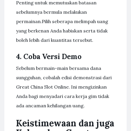
Penting untuk memutuskan batasan
sebelumnya bermula melakukan
permainan.Pilih seberapa melimpah uang
yang berkenan Anda habiskan serta tidak
boleh lebih dari kuantitas tersebut.
4. Coba Versi Demo
Sebelum bermain-main bersama dana
sungguhan, cobalah edisi demonstrasi dari
Great China Slot Online. Ini mengizinkan
Anda bagi menyadari cara kerja gim tidak
ada ancaman kehilangan uang.
Keistimewaan dan juga