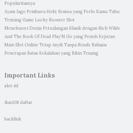
Popularitasnya
Ayam Jago Pembawa Hoki: Semua yang Perlu Kamu Tahu
Tentang Game Lucky Rooster Slot
Menelusuri Dunia Petualangan Klasik dengan Rich Wilde
And The Book Of Dead Play’N Go yang Penuh Kejutan
Main Slot Online Tetap Asyik Tanpa Resah: Rahasia
Penerapan Batas Kekalahan yang Bikin Tenang
Important Links
slot 4d
ikan138 daftar
backlink