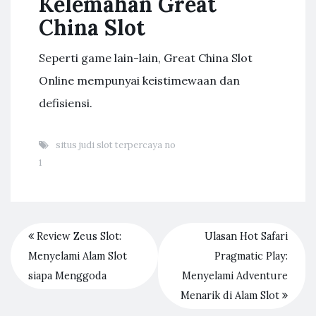
Kelemahan Great
China Slot
Seperti game lain-lain, Great China Slot
Online mempunyai keistimewaan dan
defisiensi.
situs judi slot terpercaya no
1
Review Zeus Slot:
Ulasan Hot Safari
Menyelami Alam Slot
Pragmatic Play:
siapa Menggoda
Menyelami Adventure
Menarik di Alam Slot