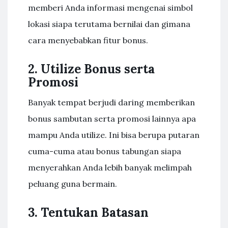
memberi Anda informasi mengenai simbol
lokasi siapa terutama bernilai dan gimana
cara menyebabkan fitur bonus.
2. Utilize Bonus serta
Promosi
Banyak tempat berjudi daring memberikan
bonus sambutan serta promosi lainnya apa
mampu Anda utilize. Ini bisa berupa putaran
cuma-cuma atau bonus tabungan siapa
menyerahkan Anda lebih banyak melimpah
peluang guna bermain.
3. Tentukan Batasan