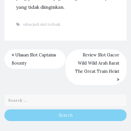
yang tidak diinginkan.
situs judi slot terbaik
Ulasan Slot Captains
Review Slot Gacor
Bounty
Wild Wild Arah Barat
The Great Train Heist