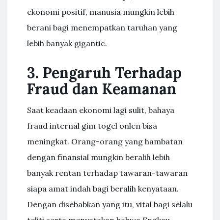
ekonomi positif, manusia mungkin lebih
berani bagi menempatkan taruhan yang
lebih banyak gigantic.
3. Pengaruh Terhadap
Fraud dan Keamanan
Saat keadaan ekonomi lagi sulit, bahaya
fraud internal gim togel onlen bisa
meningkat. Orang-orang yang hambatan
dengan finansial mungkin beralih lebih
banyak rentan terhadap tawaran-tawaran
siapa amat indah bagi beralih kenyataan.
Dengan disebabkan yang itu, vital bagi selalu