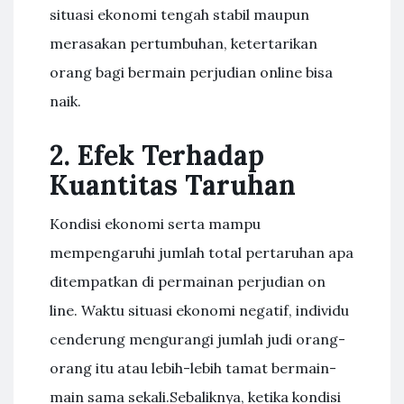
situasi ekonomi tengah stabil maupun
merasakan pertumbuhan, ketertarikan
orang bagi bermain perjudian online bisa
naik.
2. Efek Terhadap
Kuantitas Taruhan
Kondisi ekonomi serta mampu
mempengaruhi jumlah total pertaruhan apa
ditempatkan di permainan perjudian on
line. Waktu situasi ekonomi negatif, individu
cenderung mengurangi jumlah judi orang-
orang itu atau lebih-lebih tamat bermain-
main sama sekali.Sebaliknya, ketika kondisi