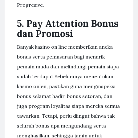
Progresive.
5. Pay Attention Bonus
dan Promosi
Banyak kasino on line memberikan aneka
bonus serta pemasaran bagi menarik
pemain muda dan melindungi pemain siapa
sudah terdapat.Sebelumnya menentukan
kasino onlen, pastikan guna menginspeksi
bonus selamat hadir, bonus setoran, dan
juga program loyalitas siapa mereka semua
tawarkan. Tetapi, perlu diingat bahwa tak
seluruh bonus apa mengundang serta
menghasilkan, sehingga jamin untuk