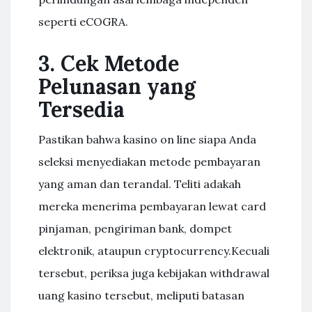
seperti eCOGRA.
3. Cek Metode
Pelunasan yang
Tersedia
Pastikan bahwa kasino on line siapa Anda
seleksi menyediakan metode pembayaran
yang aman dan terandal. Teliti adakah
mereka menerima pembayaran lewat card
pinjaman, pengiriman bank, dompet
elektronik, ataupun cryptocurrency.Kecuali
tersebut, periksa juga kebijakan withdrawal
uang kasino tersebut, meliputi batasan