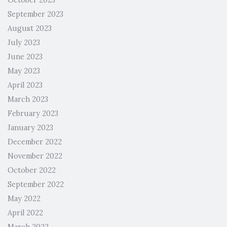
October 2023
September 2023
August 2023
July 2023
June 2023
May 2023
April 2023
March 2023
February 2023
January 2023
December 2022
November 2022
October 2022
September 2022
May 2022
April 2022