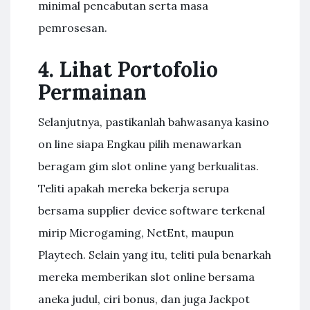
minimal pencabutan serta masa
pemrosesan.
4. Lihat Portofolio
Permainan
Selanjutnya, pastikanlah bahwasanya kasino
on line siapa Engkau pilih menawarkan
beragam gim slot online yang berkualitas.
Teliti apakah mereka bekerja serupa
bersama supplier device software terkenal
mirip Microgaming, NetEnt, maupun
Playtech. Selain yang itu, teliti pula benarkah
mereka memberikan slot online bersama
aneka judul, ciri bonus, dan juga Jackpot