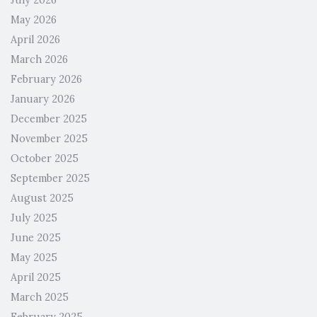
July 2026
May 2026
April 2026
March 2026
February 2026
January 2026
December 2025
November 2025
October 2025
September 2025
August 2025
July 2025
June 2025
May 2025
April 2025
March 2025