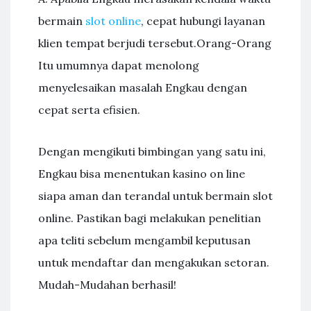
bermain
slot online
, cepat hubungi layanan
klien tempat berjudi tersebut.Orang-Orang
Itu umumnya dapat menolong
menyelesaikan masalah Engkau dengan
cepat serta efisien.
Dengan mengikuti bimbingan yang satu ini,
Engkau bisa menentukan kasino on line
siapa aman dan terandal untuk bermain slot
online. Pastikan bagi melakukan penelitian
apa teliti sebelum mengambil keputusan
untuk mendaftar dan mengakukan setoran.
Mudah-Mudahan berhasil!