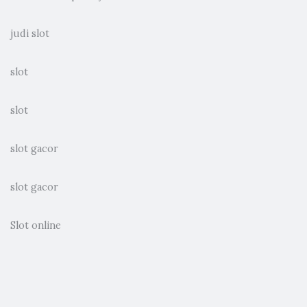
judi slot
slot
slot
slot gacor
slot gacor
Slot online