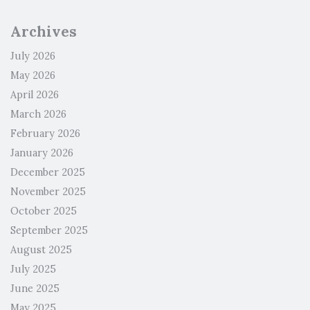
Archives
July 2026
May 2026
April 2026
March 2026
February 2026
January 2026
December 2025
November 2025
October 2025
September 2025
August 2025
July 2025
June 2025
May 2025