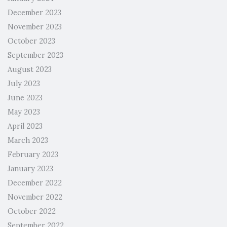
December 2023
November 2023
October 2023
September 2023
August 2023
July 2023
June 2023
May 2023
April 2023
March 2023
February 2023
January 2023
December 2022
November 2022
October 2022
September 2022