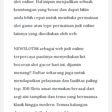
slot online. Hal inipun menjadikan sebuah
keuntungan yang besar dan dapat bikin
anda lebih cepat untuk membuka permainan
slot game atau type permainan judi online
lainnya yang disediakan oleh web.
NEWSLOT88 sebagai web judi online
terpercaya pastinya menyediakan list
bocoran slot gacor hari ini, dijamin
menang!! Daftar sekarang juga untuk
mendapatkan pelayanan dan fasilitas paling
top. JDB Slots amat memukau berasal dari
segi sisi tampilan dan tema yang bernuansa
klasik hingga modern. Semua kalangan