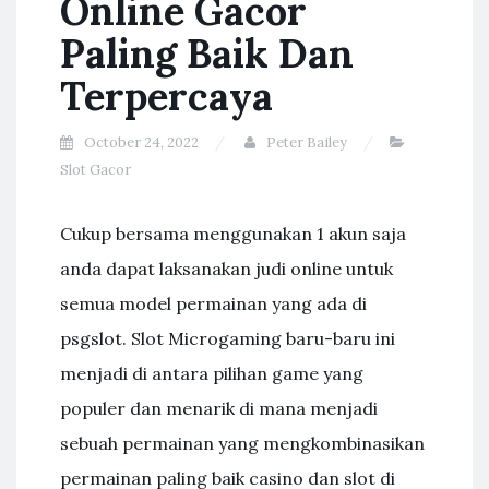
Online Gacor
Paling Baik Dan
Terpercaya
October 24, 2022
Peter Bailey
Slot Gacor
Cukup bersama menggunakan 1 akun saja
anda dapat laksanakan judi online untuk
semua model permainan yang ada di
psgslot. Slot Microgaming baru-baru ini
menjadi di antara pilihan game yang
populer dan menarik di mana menjadi
sebuah permainan yang mengkombinasikan
permainan paling baik casino dan slot di