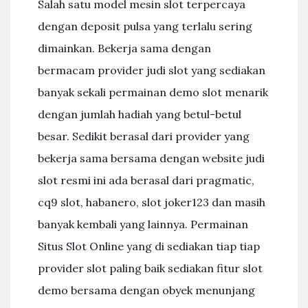
Salah satu model mesin slot terpercaya
dengan deposit pulsa yang terlalu sering
dimainkan. Bekerja sama dengan
bermacam provider judi slot yang sediakan
banyak sekali permainan demo slot menarik
dengan jumlah hadiah yang betul-betul
besar. Sedikit berasal dari provider yang
bekerja sama bersama dengan website judi
slot resmi ini ada berasal dari pragmatic,
cq9 slot, habanero, slot joker123 dan masih
banyak kembali yang lainnya. Permainan
Situs Slot Online yang di sediakan tiap tiap
provider slot paling baik sediakan fitur slot
demo bersama dengan obyek menunjang