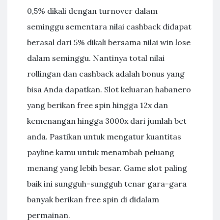
0,5% dikali dengan turnover dalam
seminggu sementara nilai cashback didapat
berasal dari 5% dikali bersama nilai win lose
dalam seminggu. Nantinya total nilai
rollingan dan cashback adalah bonus yang
bisa Anda dapatkan. Slot keluaran habanero
yang berikan free spin hingga 12x dan
kemenangan hingga 3000x dari jumlah bet
anda. Pastikan untuk mengatur kuantitas
payline kamu untuk menambah peluang
menang yang lebih besar. Game slot paling
baik ini sungguh-sungguh tenar gara-gara
banyak berikan free spin di didalam
permainan.