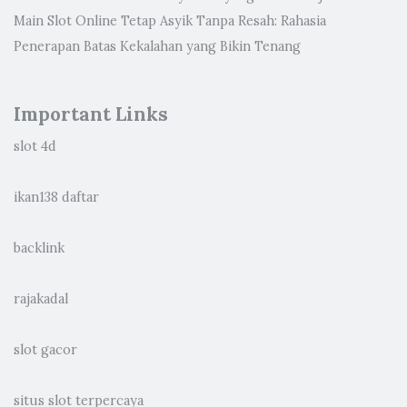
Main Slot Online Tetap Asyik Tanpa Resah: Rahasia
Penerapan Batas Kekalahan yang Bikin Tenang
Important Links
slot 4d
ikan138 daftar
backlink
rajakadal
slot gacor
situs slot terpercaya