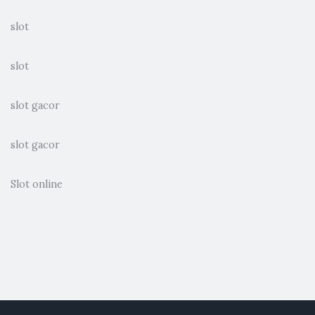
slot
slot
slot gacor
slot gacor
Slot online