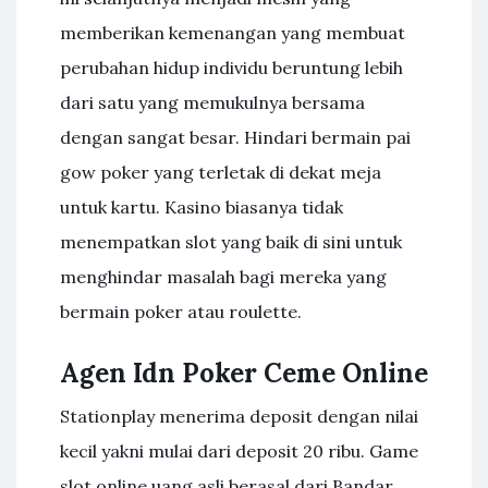
memberikan kemenangan yang membuat
perubahan hidup individu beruntung lebih
dari satu yang memukulnya bersama
dengan sangat besar. Hindari bermain pai
gow poker yang terletak di dekat meja
untuk kartu. Kasino biasanya tidak
menempatkan slot yang baik di sini untuk
menghindar masalah bagi mereka yang
bermain poker atau roulette.
Agen Idn Poker Ceme Online
Stationplay menerima deposit dengan nilai
kecil yakni mulai dari deposit 20 ribu. Game
slot online uang asli berasal dari Bandar