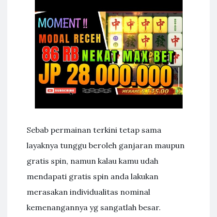
Sebab permainan terkini tetap sama
layaknya tunggu beroleh ganjaran maupun
gratis spin, namun kalau kamu udah
mendapati gratis spin anda lakukan
merasakan individualitas nominal
kemenangannya yg sangatlah besar.