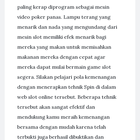
paling kerap diprogram sebagai mesin
video poker panas. Lampu terang yang
menarik dan nada yang mengundang dari
mesin slot memiliki efek menarik bagi
mereka yang makan untuk memisahkan
makanan mereka dengan cepat agar
mereka dapat mulai bermain game slot
segera. Silakan pelajari pola kemenangan
dengan menerapkan tehnik Spin di dalam
web slot online tersebut. Beberapa tehnik
tersebut akan sangat efektif dan
mendukung kamu meraih kemenangan
bersama dengan mudah karena telah
terbukti juga berhasil dibuktikan dan