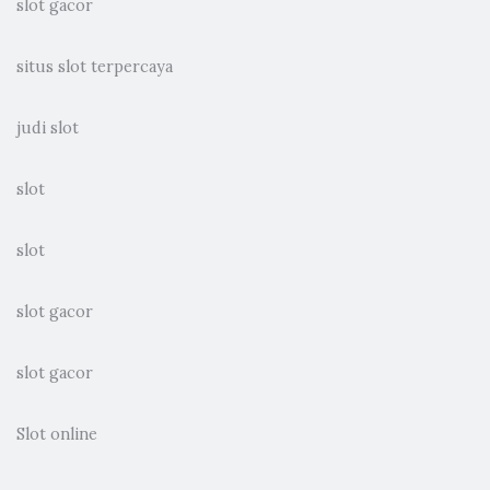
slot gacor
situs slot terpercaya
judi slot
slot
slot
slot gacor
slot gacor
Slot online