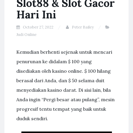
Slot88 & Slot Gacor
Hari Ini
October 27, 2022
Peter Bailey
Judi Online
Kemudian berhenti sejenak untuk mencari
penurunan ke didalam $ 100 yang
disediakan oleh kasino online. $ 100 hilang
berasal dari Anda, dan $ 50 selama duit
menyediakan kasino darat. Di sisi lain, bila
Anda ingin “Pergi besar atau pulang”, mesin
progresif tentu tempat yang baik untuk
duduk sendiri.