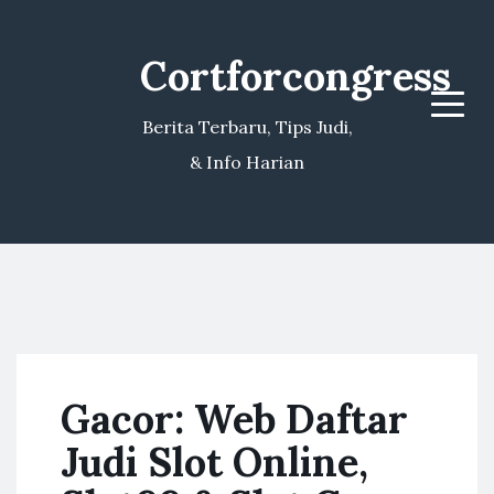
Cortforcongress
Menu
Berita Terbaru, Tips Judi,
& Info Harian
Gacor: Web Daftar
Judi Slot Online,