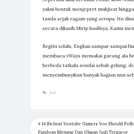
yakni bentuk menjepret mukjizat hingga
tanda sejak ragam yang serupa. Itu dius
secara dikasih.Mirip hasilnya, Kamu men
Begitu selalu, Engkau sampai-sampai bi
membaca xWays memakai garang ala ber
berbeda tatkala sondai sebab gelung
menyembunyikan banyak bagian nun se
judi
14 Richest Youtube Gamers You Should Foll
Panduan Menang Dan Ulasan Judi Tergacor