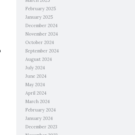
March 2025
February 2025
January 2025
December 2024
November 2024
October 2024
a
September 2024
August 2024
July 2024
June 2024
May 2024
April 2024
March 2024
February 2024
January 2024
December 2023