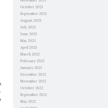
November 2023
October 2023
September 2023
August 2023
July 2023
June 2023
May 2023
April 2023
March 2023
February 2023
January 2023
December 2022
November 2022
t.
October 2022
u
September 2022
h
May 2022