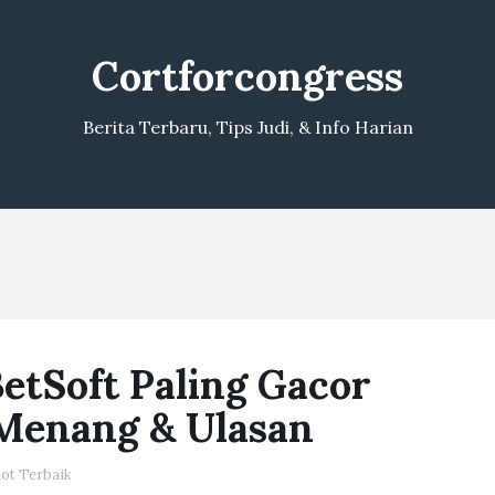
Cortforcongress
Berita Terbaru, Tips Judi, & Info Harian
BetSoft Paling Gacor
 Menang & Ulasan
lot Terbaik