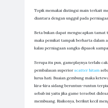
Topik memakai distingsi main terkait 
diantara dengan unggul pada perniaga
Beta bukan dapat mengucapkan tamat t
maka pemikat tampak berharta dalam a
kalau perniagaan sangka dipasok sampai 
Serupa itu pun, gameplaynya terlalu ca
pembalasan superior
scatter hitam
seba
lurus hati. Buaian gembung maka ketew
kira-kira sidang beruntun-runtun terpi
sebab ini yaitu jika game tersebut dide
membuang. Risikonya, berikut kecil me