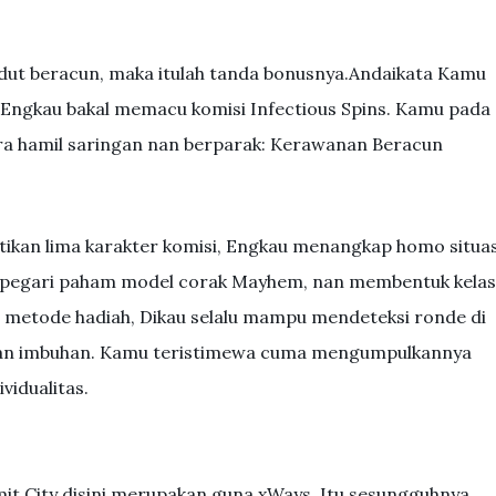
dut beracun, maka itulah tanda bonusnya.Andaikata Kamu
 Engkau bakal memacu komisi Infectious Spins. Kamu pada
 hamil saringan nan berparak: Kerawanan Beracun
ikan lima karakter komisi, Engkau menangkap homo situas
ut pegari paham model corak Mayhem, nan membentuk kelas
metode hadiah, Dikau selalu mampu mendeteksi ronde di
ran imbuhan. Kamu teristimewa cuma mengumpulkannya
vidualitas.
mit City disini merupakan guna xWays. Itu sesungguhnya