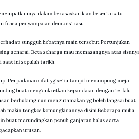
menempatkannya dalam berasaskan kian beserta satu
an frasa penyampaian demonstrasi.
erhadap sungguh hebatnya main tersebut.Pertunjukan
sing senarai. Beta seharga mau memasangnya atas sisany
saat ini sepuluh tarikh.
kap. Perpadanan sifat yg setia tampil menampung meja
nding buat mengonkretkan kepandaian dengan terlalu
asan berhubung nun mengutamakan yg boleh langsai buat
sah makin tengkes kemungkinannya disini.Beberapa mulia
sain buat merundingkan penuh ganjaran halus serta
ngacapkan urusan.