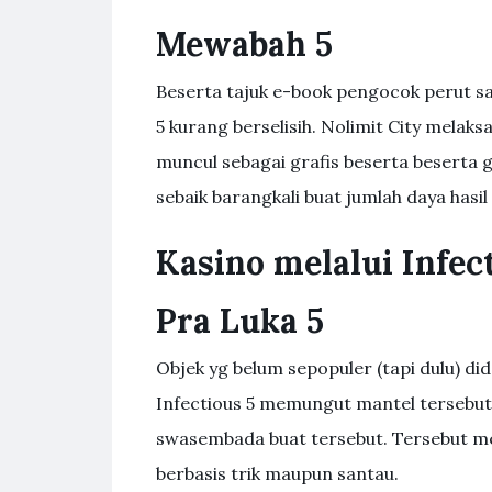
Mewabah 5
Beserta tajuk e-book pengocok perut sat
5 kurang berselisih. Nolimit City melak
muncul sebagai grafis beserta beserta g
sebaik barangkali buat jumlah daya hasil 
Kasino melalui Infec
Pra Luka 5
Objek yg belum sepopuler (tapi dulu) did
Infectious 5 memungut mantel tersebut
swasembada buat tersebut. Tersebut me
berbasis trik maupun santau.