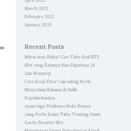
April 2022
March 2022
February 2022
January 2020
Recent Posts
ui
Mitos atau Fakta? Cari Tahu Soal RTP
Slot yang Katanya Bisa Dipantau 24
Jam Nonstop
Cara Kerja Fitur Cascading Reels:
Menyelami Rahasia di Balik
Popularitasnya
Ayam Jago Pembawa Hoki: Semua
yang Perlu Kamu Tahu Tentang Game
Lucky Rooster Slot
Menelusuri Dunia Petualangan Klasik