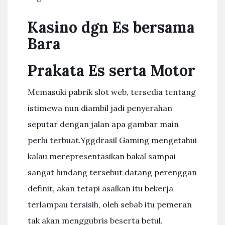
Kasino dgn Es bersama
Bara
Prakata Es serta Motor
Memasuki pabrik slot web, tersedia tentang
istimewa nun diambil jadi penyerahan
seputar dengan jalan apa gambar main
perlu terbuat.Yggdrasil Gaming mengetahui
kalau merepresentasikan bakal sampai
sangat lundang tersebut datang perenggan
definit, akan tetapi asalkan itu bekerja
terlampau tersisih, oleh sebab itu pemeran
tak akan menggubris beserta betul.