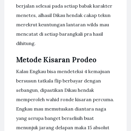
berjalan selesai pada setiap babak karakter
menetes, alhasil Dikau hendak cakap tekun
merekrut keuntungan lantaran wilds mau
mencatat di setiap barangkali pra hasil
dihitung.
Metode Kisaran Prodeo
Kalau Engkau bisa mendeteksi 4 kemajuan
bersusun tatkala flip berbayar dengan
sebangun, dipastikan Dikau hendak
memperoleh wahid ronde kisaran percuma.
Engkau mau memutuskan diantara naga
yang serupa banget berselisih buat
menunjuk jarang delapan maka 15 absolut