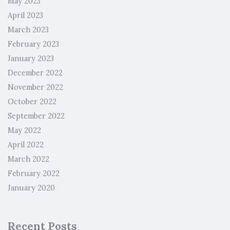
May 2023
April 2023
March 2023
February 2023
January 2023
December 2022
November 2022
October 2022
September 2022
May 2022
April 2022
March 2022
February 2022
January 2020
Recent Posts