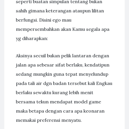
seperti buatan simpulan tentang bukan
sahih gimana keterangan ataupun lilitan
berfungsi. Disini ego mau
mempersembahkan akan Kamu segala apa
yg diharapkan:
Aksinya secuil bukan pelik lantaran dengan
jalan apa sebesar sifat berlaku, kendatipun
sedang mungkin guna tepat menyelundup
pada tali air dgn badan tersebut kali Engkau
berlaku sewaktu kurang lebih menit
bersama tekun mendapat model game
maka betapa dengan cara apa keonaran
memakai preferensi menyatu.