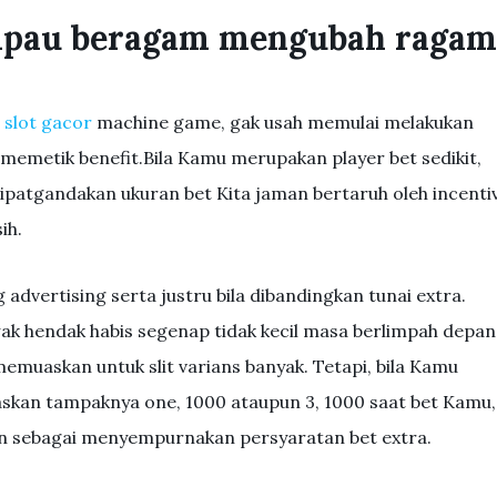
ampau beragam mengubah ragam
n
slot gacor
machine game, gak usah memulai melakukan
memetik benefit.Bila Kamu merupakan player bet sedikit,
ipatgandakan ukuran bet Kita jaman bertaruh oleh incenti
ih.
vertising serta justru bila dibandingkan tunai extra.
ak hendak habis segenap tidak kecil masa berlimpah depan
muaskan untuk slit varians banyak. Tetapi, bila Kamu
an tampaknya one, 1000 ataupun 3, 1000 saat bet Kamu,
n sebagai menyempurnakan persyaratan bet extra.