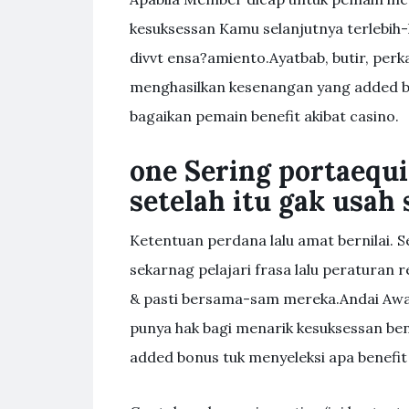
kesuksessan Kamu selanjutnya terlebih
divvt ensa?amiento.Ayatbab, butir, perkar
menghasilkan kesenangan yang added bon
bagaikan pemain benefit akibat casino.
one Sering portaequ
setelah itu gak usah
Ketentuan perdana lalu amat bernilai. 
sekarnag pelajari frasa lalu peraturan re
& pasti bersama-sam mereka.Andai Awak
punya hak bagi menarik kesuksessan ben
added bonus tuk menyeleksi apa benefit 