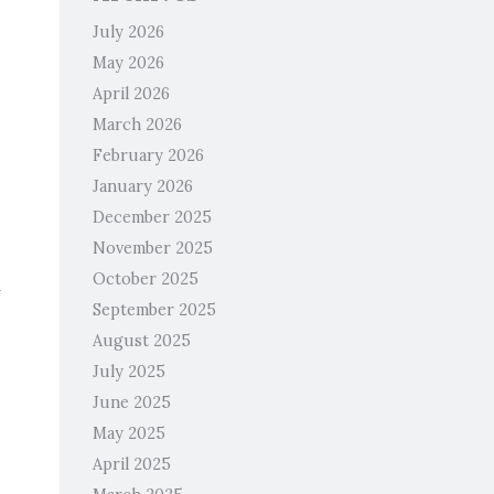
July 2026
May 2026
April 2026
March 2026
February 2026
January 2026
December 2025
November 2025
October 2025
i
September 2025
August 2025
July 2025
June 2025
May 2025
April 2025