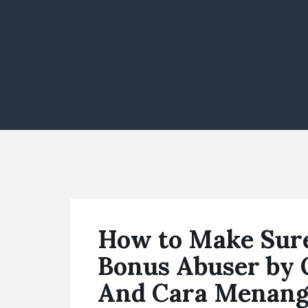
How to Make Sure
Bonus Abuser by O
And Cara Menang 