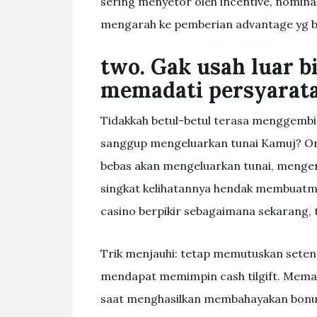
sering menyetor oleh incentive, nominal
mengarah ke pemberian advantage yg b
two. Gak usah luar b
memadati persyarata
Tidakkah betul-betul terasa menggembir
sanggup mengeluarkan tunai Kamuj? Ora, 
bebas akan mengeluarkan tunai, menge
singkat kelihatannya hendak membuatm
casino berpikir sebagaimana sekarang, 
Trik menjauhi: tetap memutuskan sete
mendapat memimpin cash tilgift. Memaka
saat menghasilkan membahayakan bonus 