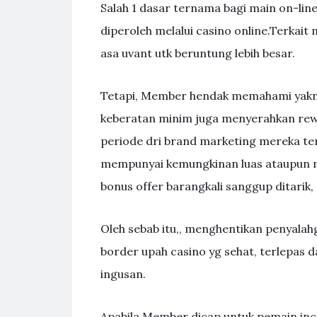
Salah 1 dasar ternama bagi main on-l
diperoleh melalui casino online.Terka
asa uvant utk beruntung lebih besar.
Tetapi, Member hendak memahami yakni 
keberatan minim juga menyerahkan re
periode dri brand marketing mereka te
mempunyai kemungkinan luas ataupun m
bonus offer barangkali sanggup ditarik
Oleh sebab itu,, menghentikan penyal
border upah casino yg sehat, terlepas 
ingusan.
Apabila Member dicap untuk pemain inc