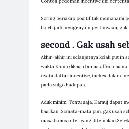
Contoh pedoman incentive (ini bertenta
Sering bersikap positif tuk memahami 
boleh jadi mengenyam pertanyaan, gak 
second . Gak usah se
Akhir-akhir ini selanjutnya kelak put i
waktu Kamu dikasih bonus offer, casino
nyata daftar incentive, inches dalam
pada vulgo hadapan.
Aduk minim. Tentu saja, Kamuj dapat 
hasilkan. Semata-mata pun, gak usah se
masa bonus offer yang ditemukan.Setel