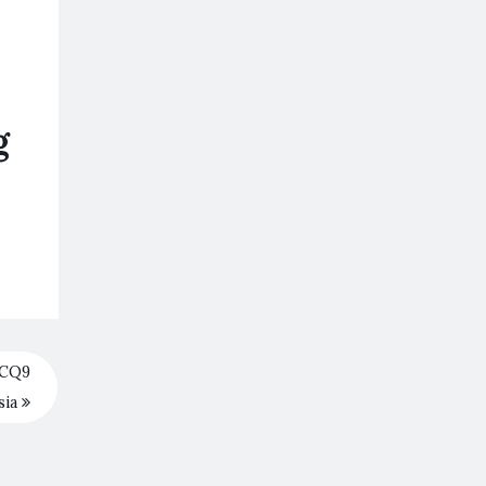
g
 CQ9
sia