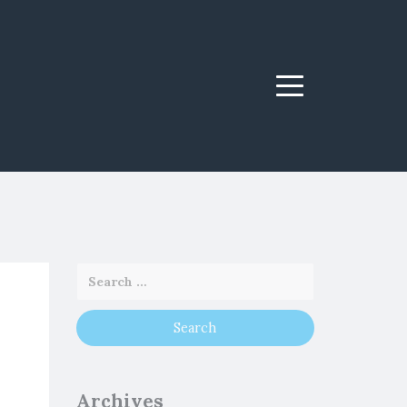
Menu
Archives