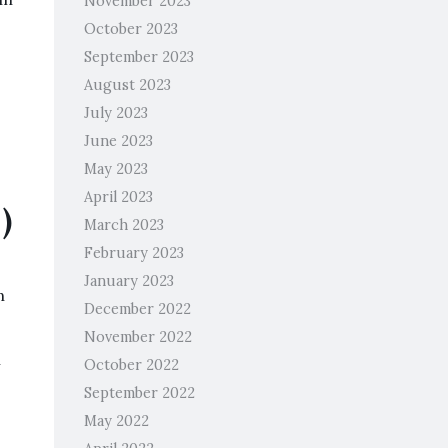
November 2023
October 2023
September 2023
August 2023
July 2023
June 2023
May 2023
April 2023
)
March 2023
February 2023
January 2023
n
December 2022
November 2022
i
October 2022
September 2022
May 2022