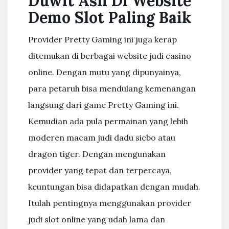
Duwit Asli Di Website
Demo Slot Paling Baik
Provider Pretty Gaming ini juga kerap
ditemukan di berbagai website judi casino
online. Dengan mutu yang dipunyainya,
para petaruh bisa mendulang kemenangan
langsung dari game Pretty Gaming ini.
Kemudian ada pula permainan yang lebih
moderen macam judi dadu sicbo atau
dragon tiger. Dengan mengunakan
provider yang tepat dan terpercaya,
keuntungan bisa didapatkan dengan mudah.
Itulah pentingnya menggunakan provider
judi slot online yang udah lama dan