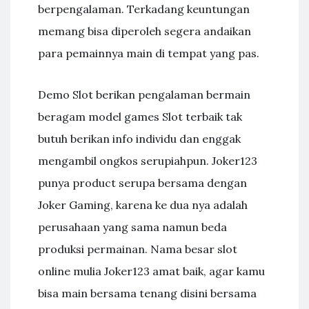
berpengalaman. Terkadang keuntungan
memang bisa diperoleh segera andaikan
para pemainnya main di tempat yang pas.
Demo Slot berikan pengalaman bermain
beragam model games Slot terbaik tak
butuh berikan info individu dan enggak
mengambil ongkos serupiahpun. Joker123
punya product serupa bersama dengan
Joker Gaming, karena ke dua nya adalah
perusahaan yang sama namun beda
produksi permainan. Nama besar slot
online mulia Joker123 amat baik, agar kamu
bisa main bersama tenang disini bersama