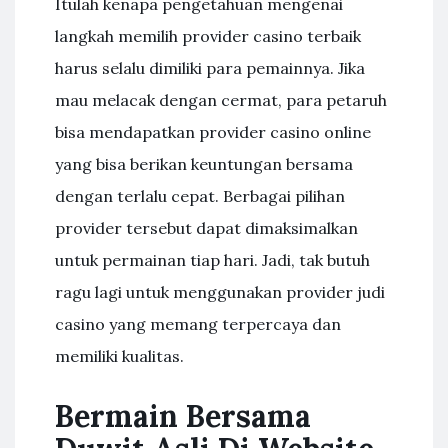
Itulah kenapa pengetahuan mengenai
langkah memilih provider casino terbaik
harus selalu dimiliki para pemainnya. Jika
mau melacak dengan cermat, para petaruh
bisa mendapatkan provider casino online
yang bisa berikan keuntungan bersama
dengan terlalu cepat. Berbagai pilihan
provider tersebut dapat dimaksimalkan
untuk permainan tiap hari. Jadi, tak butuh
ragu lagi untuk menggunakan provider judi
casino yang memang terpercaya dan
memiliki kualitas.
Bermain Bersama