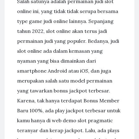
Salah satunya adalah permainan judi slot
online ini, yang tidak tidak serupa bersama
type game judi online lainnya. Sepanjang
tahun 2022, slot online akan terus jadi
permainan judi yang populer. Bedanya, judi
slot online ada dalam kemasan yang
nyaman yang bisa dimainkan dari
smartphone Android atau iOS, dan juga
merupakan salah satu model permainan
yang tawarkan bonus jackpot terbesar.
Karena, tak hanya terdapat Bonus Member
Baru 100%, ada play jackpot terbesar untuk
kamu hanya di web demo slot pragmatic
teranyar dan kerap jackpot. Lalu, ada plays