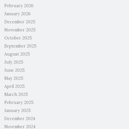
February 2026
January 2026
December 2025
November 2025
October 2025
September 2025
August 2025
July 2025
June 2025
May 2025
April 2025
March 2025
February 2025
January 2025
December 2024
November 2024