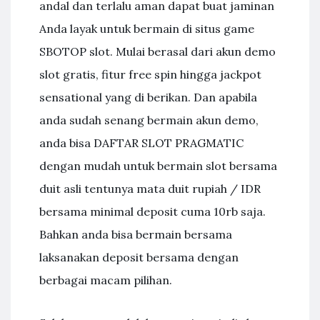
andal dan terlalu aman dapat buat jaminan
Anda layak untuk bermain di situs game
SBOTOP slot. Mulai berasal dari akun demo
slot gratis, fitur free spin hingga jackpot
sensational yang di berikan. Dan apabila
anda sudah senang bermain akun demo,
anda bisa DAFTAR SLOT PRAGMATIC
dengan mudah untuk bermain slot bersama
duit asli tentunya mata duit rupiah / IDR
bersama minimal deposit cuma 10rb saja.
Bahkan anda bisa bermain bersama
laksanakan deposit bersama dengan
berbagai macam pilihan.