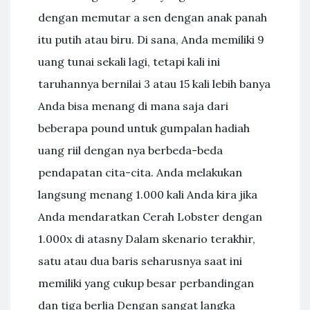
dengan memutar a sen dengan anak panah
itu putih atau biru. Di sana, Anda memiliki 9
uang tunai sekali lagi, tetapi kali ini
taruhannya bernilai 3 atau 15 kali lebih banya
Anda bisa menang di mana saja dari
beberapa pound untuk gumpalan hadiah
uang riil dengan nya berbeda-beda
pendapatan cita-cita. Anda melakukan
langsung menang 1.000 kali Anda kira jika
Anda mendaratkan Cerah Lobster dengan
1.000x di atasny Dalam skenario terakhir,
satu atau dua baris seharusnya saat ini
memiliki yang cukup besar perbandingan
dan tiga berlia Dengan sangat langka