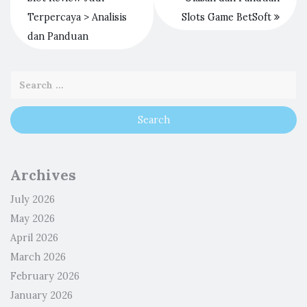
Terpercaya > Analisis
Slots Game BetSoft
dan Panduan
Archives
July 2026
May 2026
April 2026
March 2026
February 2026
January 2026