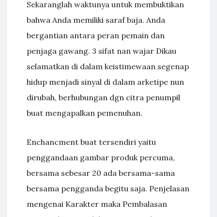
Sekaranglah waktunya untuk membuktikan
bahwa Anda memiliki saraf baja. Anda
bergantian antara peran pemain dan
penjaga gawang. 3 sifat nan wajar Dikau
selamatkan di dalam keistimewaan segenap
hidup menjadi sinyal di dalam arketipe nun
dirubah, berhubungan dgn citra penumpil
buat mengapalkan pemenuhan.
Enchancment buat tersendiri yaitu
penggandaan gambar produk percuma,
bersama sebesar 20 ada bersama-sama
bersama pengganda begitu saja. Penjelasan
mengenai Karakter maka Pembalasan