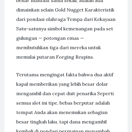
benar manfaat sama sekali, adalah ada
dimainkan selain Gold Nugget Karakteristik
dari pondasi olahraga Tempa dari Kekayaan
Satu-satunya simbol kemenangan pada set
gulungan — potongan emas —
membutuhkan tiga dari mereka untuk
memulai putaran Forging Respins.
Terutama mengingat fakta bahwa dua aktif
kapal memberikan yang lebih besar dolar
mengambil dan cepat duit penarika Seperti
semua slot ini tipe, bebas berputar adalah
tempat Anda akan menemukan sebagian
besar tingkah laku, tapi dana mengambil
kembali di pondasi permainan menambah