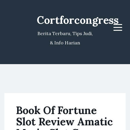
Cortforcongress
Menu
Berita Terbaru, Tips Judi,
& Info Harian
Book Of Fortune
Slot Review Amatic