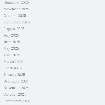
December 2025
November 2025
October 2025
September 2025
August 2025
July 2025
June 2025
May 2025
April 2025
March 2025
February 2025
January 2025
December 2024
November 2024
October 2024
September 2024