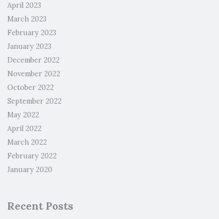
April 2023
March 2023
February 2023
January 2023
December 2022
November 2022
October 2022
September 2022
May 2022
April 2022
March 2022
February 2022
January 2020
Recent Posts