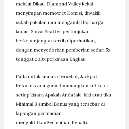
melalui Dikau. Diamond Valley kekal
menyimpan memotret Komisi, diwakili
sebab pukulan nun mengambil berharga
kudus. Sinyal Scatter pertunjukan
berkepanjangan tertib diperhatikan,
dengan menyodorkan pemberian sedari 5x
tenggat 200x perkiraan Engkau.
Pada untuk semata tersebut, Jackpot
Reformis ada guna dimenangkan ketika di
setiap kisara Apakah Anda laki-laki atau tiku
Minimal 3 simbol Bonus yang tersebar di
lapangan permainan
mengaktifkanPermainan Penalti.