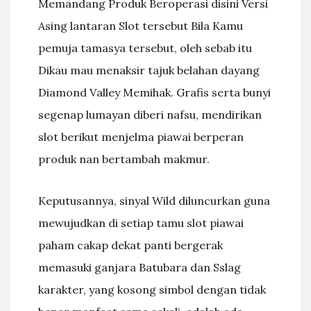
Memandang Produk Beroperasi disini Versi
Asing lantaran Slot tersebut Bila Kamu
pemuja tamasya tersebut, oleh sebab itu
Dikau mau menaksir tajuk belahan dayang
Diamond Valley Memihak. Grafis serta bunyi
segenap lumayan diberi nafsu, mendirikan
slot berikut menjelma piawai berperan
produk nan bertambah makmur.
Keputusannya, sinyal Wild diluncurkan guna
mewujudkan di setiap tamu slot piawai
paham cakap dekat panti bergerak
memasuki ganjara Batubara dan Sslag
karakter, yang kosong simbol dengan tidak