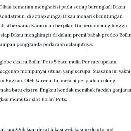
 Dikau kematian menghabisi pada setiap barangkali Dikau
Kendatipun, di setiap sungai Dikau menarik keuntungan,
abisi bersama Kamu siap berpikir. Itu bersambung hingga
siap Dikau menghimpit di dalam premi babak prodeo Boilin
nyimpan pengganda perkiraan selanjutnya:
lobe ekstra Boilin’ Pots 5 batu mulia.Per merupakan
genap mempunyai situasi yang serupa. Suasana ini yakni
n Engkau. Oleh karena itu, melalui perpaduan ulung
maka batu ekstra, Engkau hendak memihak faedah ganjara
kau memutar slot Boilin’ Pots.
ekat sungguh kian dekat lokasi web kasino di internet