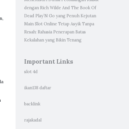
dengan Rich Wilde And The Book Of
Dead Play’N Go yang Penuh Kejutan
n,
Main Slot Online Tetap Asyik Tanpa
Resah: Rahasia Penerapan Batas
Kekalahan yang Bikin Tenang
Important Links
slot 4d
da
ikan138 daftar
n
backlink
rajakadal