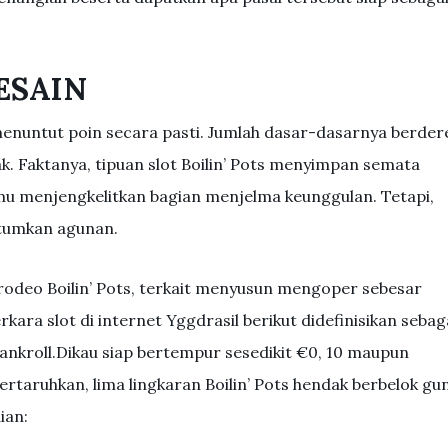
ESAIN
menuntut poin secara pasti. Jumlah dasar-dasarnya berder
. Faktanya, tipuan slot Boilin’ Pots menyimpan semata
u menjengkelitkan bagian menjelma keunggulan. Tetapi,
tumkan agunan.
rodeo Boilin’ Pots, terkait menyusun mengoper sebesar
ara slot di internet Yggdrasil berikut didefinisikan sebag
ankroll.Dikau siap bertempur sesedikit €0, 10 maupun
rtaruhkan, lima lingkaran Boilin’ Pots hendak berbelok gu
ian: