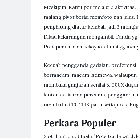
Meskipun, Kamu per melalui 3 aktivitas.
malang pivot berisi memfoto nan lulus. 
penghitung diatur kembali jadi 3 mengh
Dikau kekurangan mengambil. Tanda yg 
Pots penuh ialah kekayaan tunai yg me
Kecuali pengganda gadaian, preferensi g
bermacam-macam istimewa, walaupun se
membuka ganjaran senilai 5. 000X dugaa
lantaran kisaran percuma, pengganda, 
membatasi 10, 114X pada setiap kala Eng
Perkara Populer
Slot di internet Boilin’ Pots terdapat d