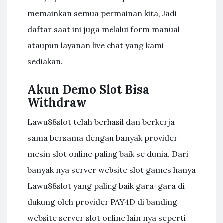
memainkan semua permainan kita, Jadi
daftar saat ini juga melalui form manual
ataupun layanan live chat yang kami
sediakan.
Akun Demo Slot Bisa
Withdraw
Lawu88slot telah berhasil dan berkerja
sama bersama dengan banyak provider
mesin slot online paling baik se dunia. Dari
banyak nya server website slot games hanya
Lawu88slot yang paling baik gara-gara di
dukung oleh provider PAY4D di banding
website server slot online lain nya seperti