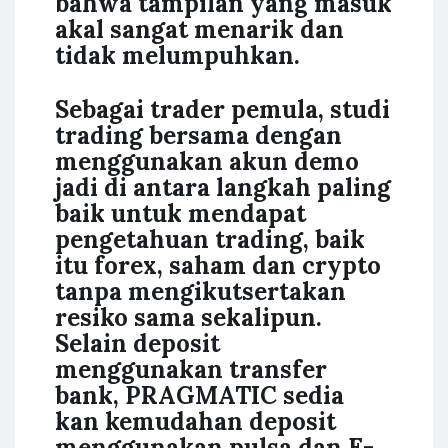
bahwa tampilan yang masuk
akal sangat menarik dan
tidak melumpuhkan.
Sebagai trader pemula, studi
trading bersama dengan
menggunakan akun demo
jadi di antara langkah paling
baik untuk mendapat
pengetahuan trading, baik
itu forex, saham dan crypto
tanpa mengikutsertakan
resiko sama sekalipun.
Selain deposit
menggunakan transfer
bank, PRAGMATIC sedia
kan kemudahan deposit
menggunakan pulsa dan E-