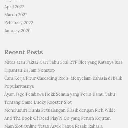
April 2022
March 2022
February 2022
January 2020
Recent Posts
Mitos atau Fakta? Cari Tahu Soal RTP Slot yang Katanya Bisa
Dipantau 24 Jam Nonstop
Cara Kerja Fitur Cascading Reels: Menyelami Rahasia di Balik
Popularitasnya
Ayam Jago Pembawa Hoki: Semua yang Perlu Kamu Tahu
Tentang Game Lucky Rooster Slot
Menelusuri Dunia Petualangan Klasik dengan Rich Wilde
And The Book Of Dead Play’N Go yang Penuh Kejutan
Main Slot Online Tetap Asyik Tanpa Resah: Rahasia