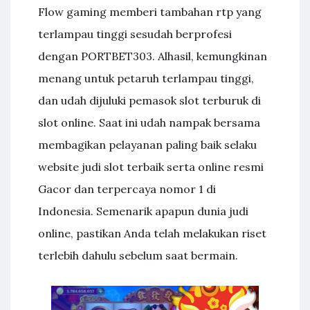
Flow gaming memberi tambahan rtp yang
terlampau tinggi sesudah berprofesi
dengan PORTBET303. Alhasil, kemungkinan
menang untuk petaruh terlampau tinggi,
dan udah dijuluki pemasok slot terburuk di
slot online. Saat ini udah nampak bersama
membagikan pelayanan paling baik selaku
website judi slot terbaik serta online resmi
Gacor dan terpercaya nomor 1 di
Indonesia. Semenarik apapun dunia judi
online, pastikan Anda telah melakukan riset
terlebih dahulu sebelum saat bermain.