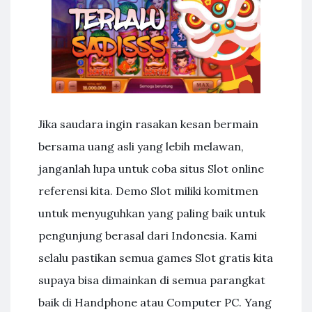
Jika saudara ingin rasakan kesan bermain
bersama uang asli yang lebih melawan,
janganlah lupa untuk coba situs Slot online
referensi kita. Demo Slot miliki komitmen
untuk menyuguhkan yang paling baik untuk
pengunjung berasal dari Indonesia. Kami
selalu pastikan semua games Slot gratis kita
supaya bisa dimainkan di semua parangkat
baik di Handphone atau Computer PC. Yang