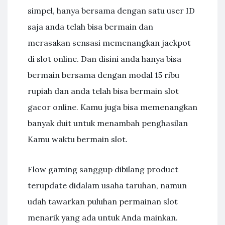
simpel, hanya bersama dengan satu user ID
saja anda telah bisa bermain dan
merasakan sensasi memenangkan jackpot
di slot online. Dan disini anda hanya bisa
bermain bersama dengan modal 15 ribu
rupiah dan anda telah bisa bermain slot
gacor online. Kamu juga bisa memenangkan
banyak duit untuk menambah penghasilan
Kamu waktu bermain slot.
Flow gaming sanggup dibilang product
terupdate didalam usaha taruhan, namun
udah tawarkan puluhan permainan slot
menarik yang ada untuk Anda mainkan.