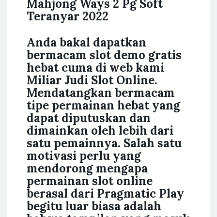
Mahjong Ways 2 Pg Soft
Teranyar 2022
Anda bakal dapatkan
bermacam slot demo gratis
hebat cuma di web kami
Miliar Judi Slot Online.
Mendatangkan bermacam
tipe permainan hebat yang
dapat diputuskan dan
dimainkan oleh lebih dari
satu pemainnya. Salah satu
motivasi perlu yang
mendorong mengapa
permainan slot online
berasal dari Pragmatic Play
begitu luar biasa adalah