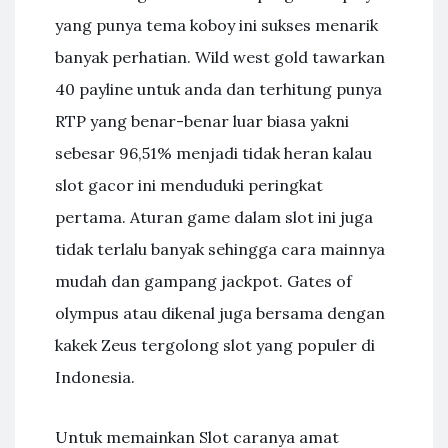
yang punya tema koboy ini sukses menarik
banyak perhatian. Wild west gold tawarkan
40 payline untuk anda dan terhitung punya
RTP yang benar-benar luar biasa yakni
sebesar 96,51% menjadi tidak heran kalau
slot gacor ini menduduki peringkat
pertama. Aturan game dalam slot ini juga
tidak terlalu banyak sehingga cara mainnya
mudah dan gampang jackpot. Gates of
olympus atau dikenal juga bersama dengan
kakek Zeus tergolong slot yang populer di
Indonesia.
Untuk memainkan Slot caranya amat