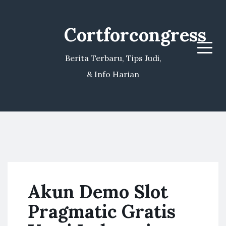
Cortforcongress
Menu
Berita Terbaru, Tips Judi,
& Info Harian
Akun Demo Slot
Pragmatic Gratis