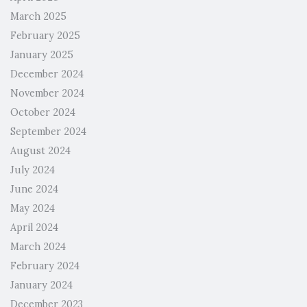
March 2025
February 2025
January 2025
December 2024
November 2024
October 2024
September 2024
August 2024
July 2024
June 2024
May 2024
April 2024
March 2024
February 2024
January 2024
December 2023