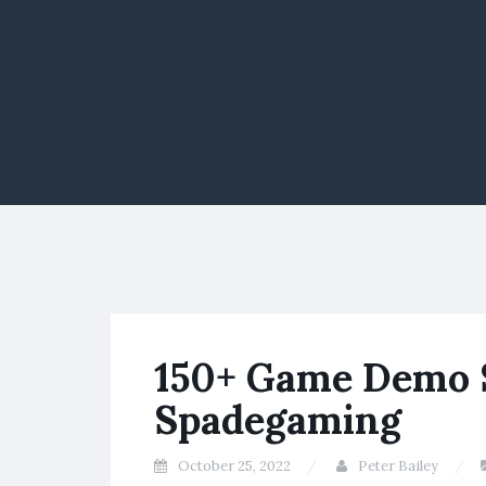
150+ Game Demo 
Spadegaming
October 25, 2022
Peter Bailey