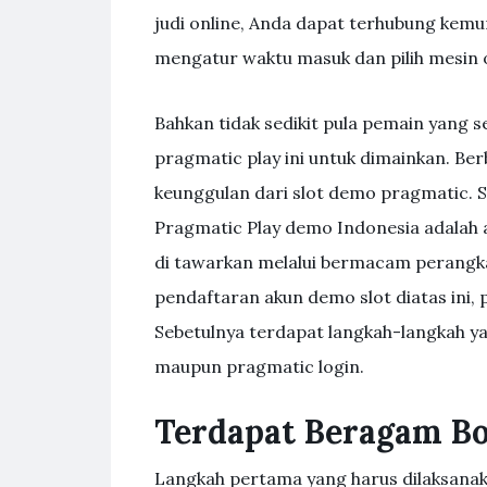
judi online, Anda dapat terhubung ke
mengatur waktu masuk dan pilih mesin o
Bahkan tidak sedikit pula pemain yang 
pragmatic play ini untuk dimainkan. B
keunggulan dari slot demo pragmatic. S
Pragmatic Play demo Indonesia adalah 
di tawarkan melalui bermacam perangka
pendaftaran akun demo slot diatas ini,
Sebetulnya terdapat langkah-langkah ya
maupun pragmatic login.
Terdapat Beragam Bo
Langkah pertama yang harus dilaksanak