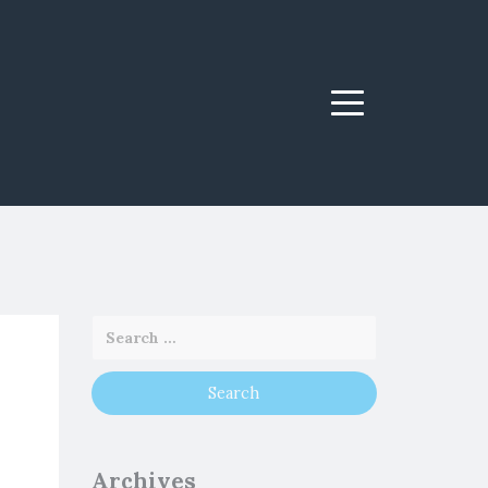
Menu
Archives