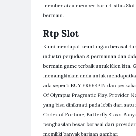
member atau member baru di situs Slot d
bermain.
Rtp Slot
Kami mendapat keuntungan berasal dari 
industri perjudian & permainan dan di
bermain game terbaik untuk klien kita. G
memungkinkan anda untuk mendapatkan j
ada seperti BUY FREESPIN dan perkalian
Of Olympus Pragmatic Play. Provider 
yang bisa dinikmati pada lebih dari satu 
Codex of Fortune, Butterfly Staxx. Ban
penghasilan besar berasal dari provide
memiliki banyak barisan gambar.