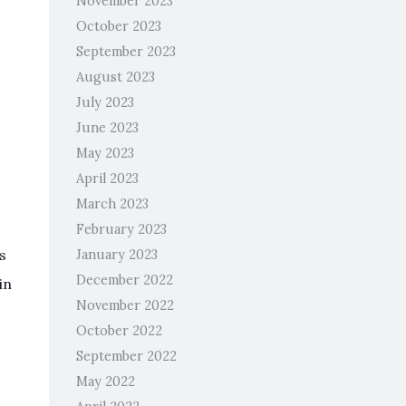
November 2023
October 2023
September 2023
August 2023
July 2023
June 2023
May 2023
April 2023
March 2023
February 2023
s
January 2023
December 2022
in
November 2022
October 2022
September 2022
May 2022