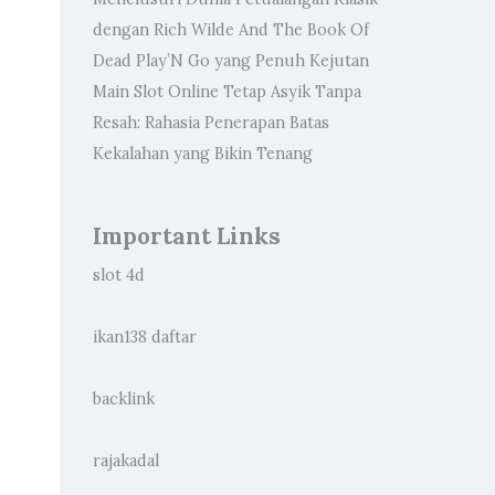
dengan Rich Wilde And The Book Of
Dead Play’N Go yang Penuh Kejutan
Main Slot Online Tetap Asyik Tanpa
Resah: Rahasia Penerapan Batas
Kekalahan yang Bikin Tenang
Important Links
slot 4d
ikan138 daftar
backlink
rajakadal